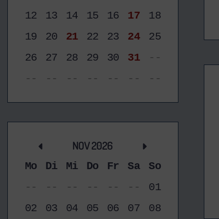
12
13
14
15
16
17
18
19
20
21
22
23
24
25
26
27
28
29
30
31
--
--
--
--
--
--
--
--
NOV 2026
Mo
Di
Mi
Do
Fr
Sa
So
--
--
--
--
--
--
01
02
03
04
05
06
07
08