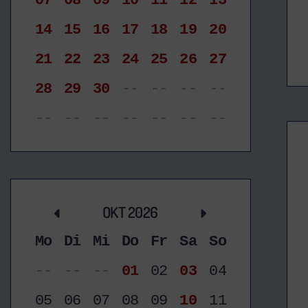
07
08
09
10
11
12
13
14
15
16
17
18
19
20
21
22
23
24
25
26
27
28
29
30
--
--
--
--
--
--
--
--
--
--
--
OKT 2026
Mo
Di
Mi
Do
Fr
Sa
So
--
--
--
01
02
03
04
05
06
07
08
09
10
11