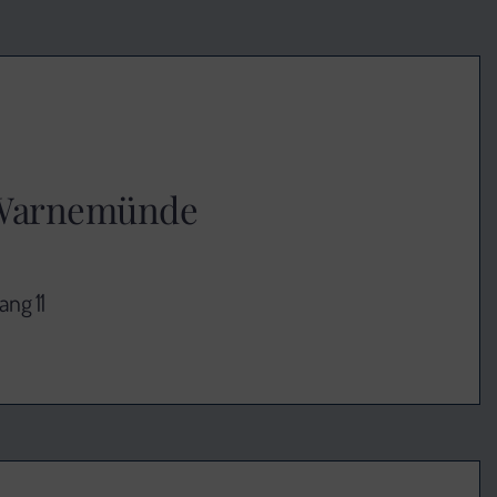
n Warnemünde
ng 11