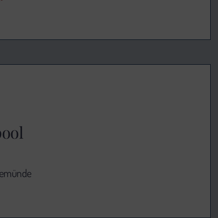
ool
rnemünde