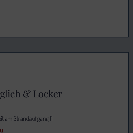
glich & Locker
t am Strandaufgang 11
79