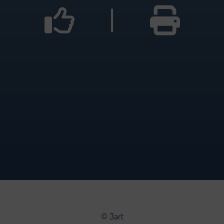
|
©
3art