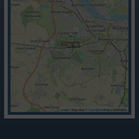
Leaflet
| Map data ©
OpenStreetMap
contributors