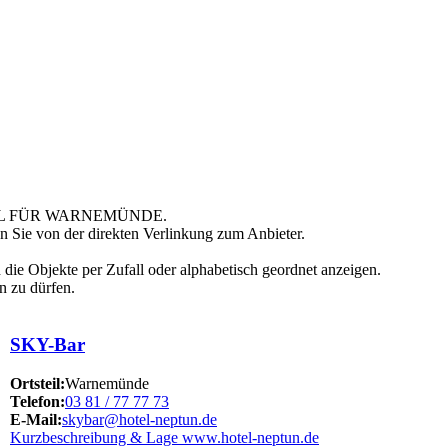
ORTAL FÜR WARNEMÜNDE.
en Sie von der direkten Verlinkung zum Anbieter.
h die Objekte per Zufall oder alphabetisch geordnet anzeigen.
n zu dürfen.
SKY-Bar
Ortsteil:
Warnemünde
Telefon:
03 81 / 77 77 73
E-Mail:
skybar@hotel-neptun.de
Kurzbeschreibung & Lage
www.hotel-neptun.de