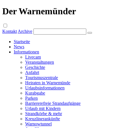
Der Warnemünder
Kontakt
Archive
Startseite
News
Informationen
Livecam
Veranstaltungen
Geschichte
Anfahrt
Tourismuszentrale
Heiraten in Warnemünde
Urlaubsinformationen
Kurabgabe
Parken
Barriererefreie Strandaufgänge
Urlaub mit Kindern
Strandkörbe & mehr
Kreuzlinerankünfte
Warnowtunnel