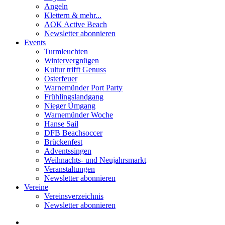
Angeln
Klettern & mehr...
AOK Active Beach
Newsletter abonnieren
Events
Turmleuchten
Wintervergnügen
Kultur trifft Genuss
Osterfeuer
Warnemünder Port Party
Frühlingslandgang
Nieger Ümgang
Warnemünder Woche
Hanse Sail
DFB Beachsoccer
Brückenfest
Adventssingen
Weihnachts- und Neujahrsmarkt
Veranstaltungen
Newsletter abonnieren
Vereine
Vereinsverzeichnis
Newsletter abonnieren