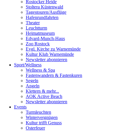
Rostocker Heide
Stoltera Küstenwald
Tagestouren/Ausflüge
Hafenrundfahrten
Theater
Leuchtturm
Heimatmuseum
Edvard-Munch-Haus
Zoo Rostock
Evgl. Kirche zu Warnemünde
Kultur Klub Warnemünde
Newsletter abonnieren
Sport
/
Wellness
Wellness & Spa
Fastenwandern & Fastenkuren
Segeln
Angeln
Klettern & mehr...
AOK Active Beach
Newsletter abonnieren
Events
Turmleuchten
Wintervergnügen
Kultur trifft Genuss
Osterfeuer