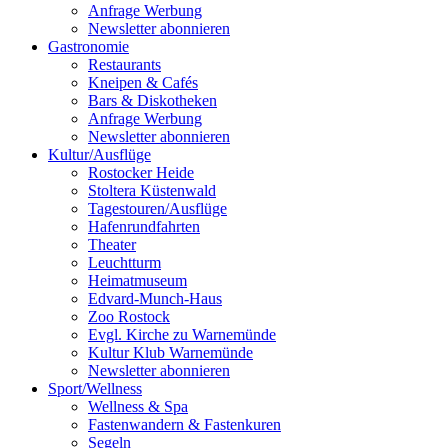
Anfrage Werbung
Newsletter abonnieren
Gastronomie
Restaurants
Kneipen & Cafés
Bars & Diskotheken
Anfrage Werbung
Newsletter abonnieren
Kultur
/
Ausflüge
Rostocker Heide
Stoltera Küstenwald
Tagestouren/Ausflüge
Hafenrundfahrten
Theater
Leuchtturm
Heimatmuseum
Edvard-Munch-Haus
Zoo Rostock
Evgl. Kirche zu Warnemünde
Kultur Klub Warnemünde
Newsletter abonnieren
Sport
/
Wellness
Wellness & Spa
Fastenwandern & Fastenkuren
Segeln