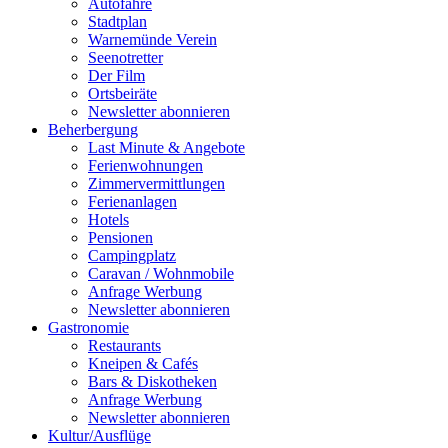
Autofähre
Stadtplan
Warnemünde Verein
Seenotretter
Der Film
Ortsbeiräte
Newsletter abonnieren
Beherbergung
Last Minute & Angebote
Ferienwohnungen
Zimmervermittlungen
Ferienanlagen
Hotels
Pensionen
Campingplatz
Caravan / Wohnmobile
Anfrage Werbung
Newsletter abonnieren
Gastronomie
Restaurants
Kneipen & Cafés
Bars & Diskotheken
Anfrage Werbung
Newsletter abonnieren
Kultur
/
Ausflüge