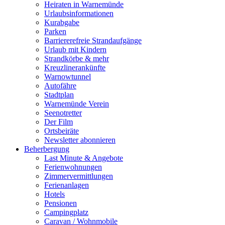
Heiraten in Warnemünde
Urlaubsinformationen
Kurabgabe
Parken
Barriererefreie Strandaufgänge
Urlaub mit Kindern
Strandkörbe & mehr
Kreuzlinerankünfte
Warnowtunnel
Autofähre
Stadtplan
Warnemünde Verein
Seenotretter
Der Film
Ortsbeiräte
Newsletter abonnieren
Beherbergung
Last Minute & Angebote
Ferienwohnungen
Zimmervermittlungen
Ferienanlagen
Hotels
Pensionen
Campingplatz
Caravan / Wohnmobile