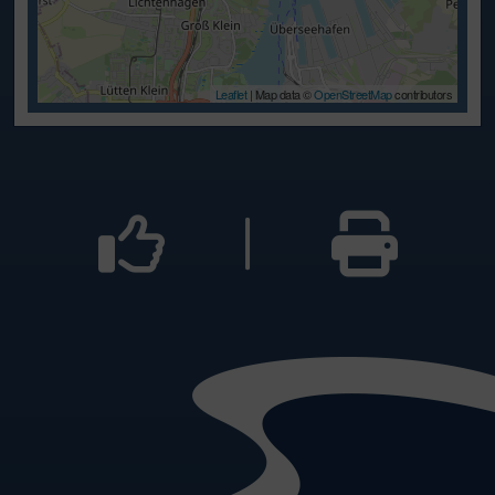
Leaflet
| Map data ©
OpenStreetMap
contributors
|