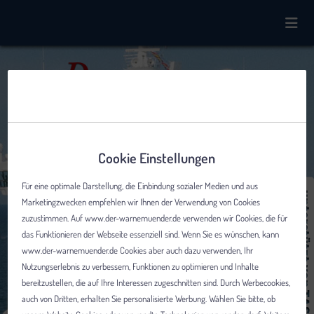
Cookie Einstellungen
Für eine optimale Darstellung, die Einbindung sozialer Medien und aus
Marketingzwecken empfehlen wir Ihnen der Verwendung von Cookies
zuzustimmen. Auf www.der-warnemuender.de verwenden wir Cookies, die für
das Funktionieren der Webseite essenziell sind. Wenn Sie es wünschen, kann
www.der-warnemuender.de Cookies aber auch dazu verwenden, Ihr
Nutzungserlebnis zu verbessern, Funktionen zu optimieren und Inhalte
bereitzustellen, die auf Ihre Interessen zugeschnitten sind. Durch Werbecookies,
auch von Dritten, erhalten Sie personalisierte Werbung. Wählen Sie bitte, ob