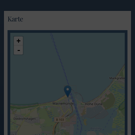
Karte
lädt Karte....
+
-