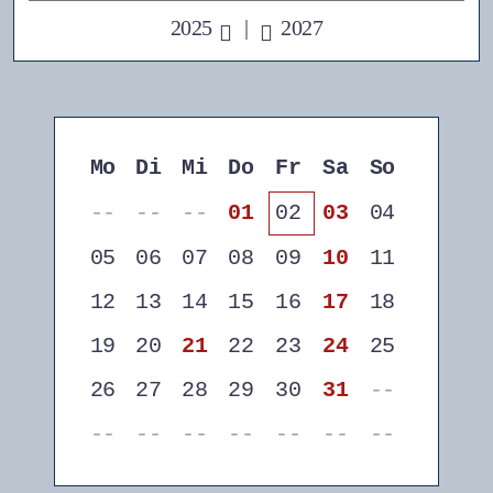
2025
|
2027
Mo
Di
Mi
Do
Fr
Sa
So
--
--
--
01
02
03
04
05
06
07
08
09
10
11
12
13
14
15
16
17
18
19
20
21
22
23
24
25
26
27
28
29
30
31
--
--
--
--
--
--
--
--