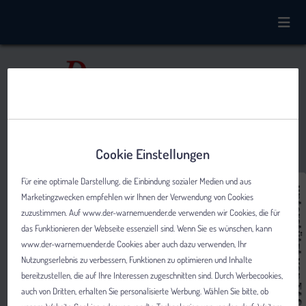
Cookie Einstellungen
Für eine optimale Darstellung, die Einbindung sozialer Medien und aus
Marketingzwecken empfehlen wir Ihnen der Verwendung von Cookies
zuzustimmen. Auf www.der-warnemuender.de verwenden wir Cookies, die für
das Funktionieren der Webseite essenziell sind. Wenn Sie es wünschen, kann
www.der-warnemuender.de Cookies aber auch dazu verwenden, Ihr
Nutzungserlebnis zu verbessern, Funktionen zu optimieren und Inhalte
bereitzustellen, die auf Ihre Interessen zugeschnitten sind. Durch Werbecookies,
auch von Dritten, erhalten Sie personalisierte Werbung. Wählen Sie bitte, ob