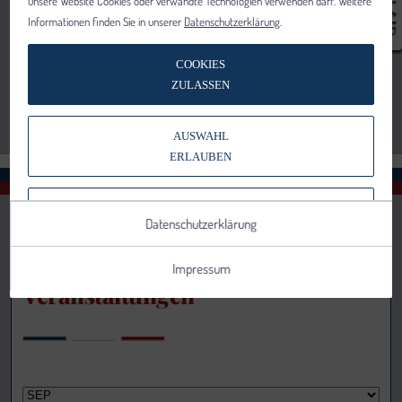
unsere Website Cookies oder verwandte Technologien verwenden darf. Weitere
Informationen finden Sie in unserer
Datenschutzerklärung
.
COOKIES
ZULASSEN
AUSWAHL
ERLAUBEN
NUR NOTWENDIGE COOKIES
Datenschutzerklärung
VERWENDEN
Impressum
Veranstaltungen
Notwendig
Statistik
Details anzeigen