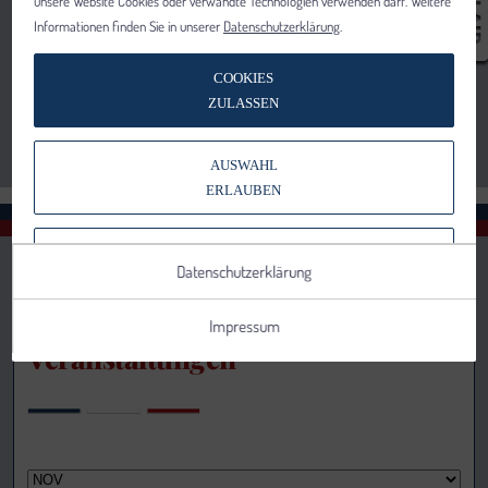
unsere Website Cookies oder verwandte Technologien verwenden darf. Weitere
Informationen finden Sie in unserer
Datenschutzerklärung
.
COOKIES
ZULASSEN
AUSWAHL
ERLAUBEN
NUR NOTWENDIGE COOKIES
Datenschutzerklärung
VERWENDEN
Impressum
Veranstaltungen
Notwendig
Statistik
Details anzeigen