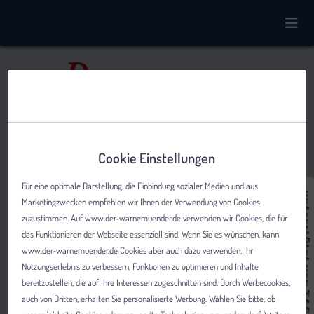
Cookie Einstellungen
Für eine optimale Darstellung, die Einbindung sozialer Medien und aus
Marketingzwecken empfehlen wir Ihnen der Verwendung von Cookies
zuzustimmen. Auf www.der-warnemuender.de verwenden wir Cookies, die für
das Funktionieren der Webseite essenziell sind. Wenn Sie es wünschen, kann
www.der-warnemuender.de Cookies aber auch dazu verwenden, Ihr
Nutzungserlebnis zu verbessern, Funktionen zu optimieren und Inhalte
bereitzustellen, die auf Ihre Interessen zugeschnitten sind. Durch Werbecookies,
auch von Dritten, erhalten Sie personalisierte Werbung. Wählen Sie bitte, ob