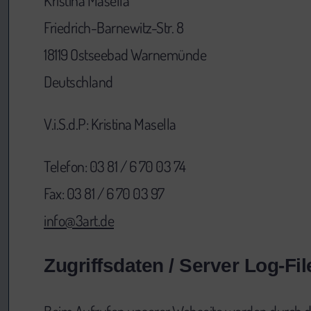
Kristina Masella
Friedrich-Barnewitz-Str. 8
18119 Ostseebad Warnemünde
Deutschland
V.i.S.d.P: Kristina Masella
Telefon: 03 81 / 6 70 03 74
Fax: 03 81 / 6 70 03 97
info@3art.de
Zugriffsdaten / Server Log-Fil