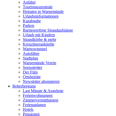
Anfahrt
Tourismuszentrale
Heiraten in Warnemünde
Urlaubsinformationen
Kurabgabe
Parken
Barriererefreie Strandaufgänge
Urlaub mit Kindern
Strandkörbe & mehr
Kreuzlinerankünfte
Warnowtunnel
Autofähre
Stadtplan
Warnemünde Verein
Seenotretter
Der Film
Ortsbeiräte
Newsletter abonnieren
Beherbergung
Last Minute & Angebote
Ferienwohnungen
Zimmervermittlungen
Ferienanlagen
Hotels
Pensionen