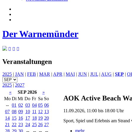
Der Warnemünder
Veranstaltungen
2025
|
JAN
|
FEB
|
MAR
|
APR
|
MAI
|
JUN
|
JUL
|
AUG
|
SEP
|
O
2025
|
2027
«
SEP 2026
»
AOK Active Beach W
Mo
Di
Mi
Do
Fr
Sa
So
--
01
02
03
04
05
06
11.09.2026, 11:00 bis 18:00 Uhr
07
08
09
10
11
12
13
14
15
16
17
18
19
20
Sport, Spiel und Erlebnis am Stran
21
22
23
24
25
26
27
mehr
28
29
30
--
--
--
--