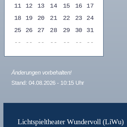
11
12
13
14
15
16
17
18
19
20
21
22
23
24
25
26
27
28
29
30
31
--
--
--
--
--
--
--
Änderungen vorbehalten!
Stand: 04.08.2026 - 10:15 Uhr
Lichtspieltheater Wundervoll (LiWu)