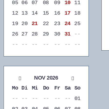
05
06
07
08
09
10
11
12
13
14
15
16
17
18
19
20
21
22
23
24
25
26
27
28
29
30
31
--
--
--
--
--
--
--
--
NOV 2026
Mo
Di
Mi
Do
Fr
Sa
So
--
--
--
--
--
--
01