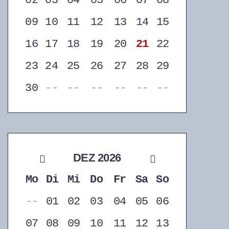
02
03
04
05
06
07
08
09
10
11
12
13
14
15
16
17
18
19
20
21
22
23
24
25
26
27
28
29
30
--
--
--
--
--
--
DEZ 2026
Mo
Di
Mi
Do
Fr
Sa
So
--
01
02
03
04
05
06
07
08
09
10
11
12
13