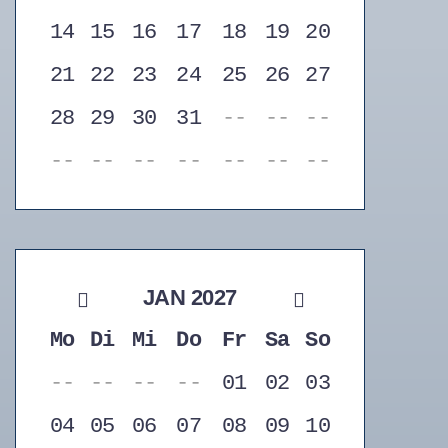
14
15
16
17
18
19
20
21
22
23
24
25
26
27
28
29
30
31
--
--
--
--
--
--
--
--
--
--
JAN 2027
Mo
Di
Mi
Do
Fr
Sa
So
--
--
--
--
01
02
03
04
05
06
07
08
09
10