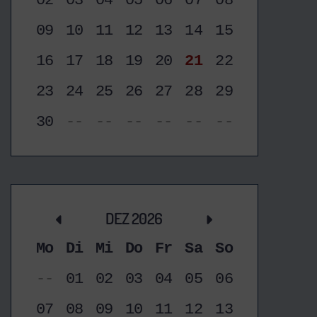
02
03
04
05
06
07
08
09
10
11
12
13
14
15
16
17
18
19
20
21
22
23
24
25
26
27
28
29
30
--
--
--
--
--
--
DEZ 2026
Mo
Di
Mi
Do
Fr
Sa
So
--
01
02
03
04
05
06
07
08
09
10
11
12
13