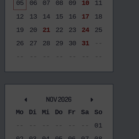
05
06
07
08
09
10
11
12
13
14
15
16
17
18
19
20
21
22
23
24
25
26
27
28
29
30
31
--
--
--
--
--
--
--
--
NOV 2026
Mo
Di
Mi
Do
Fr
Sa
So
--
--
--
--
--
--
01