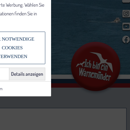
erte Werbung. Wählen Sie
tionen finden Sie in
 NOTWENDIGE
COOKIES
VERWENDEN
Details anzeigen
um