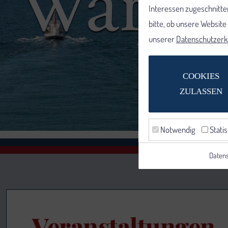
Interessen zugeschnitten
bitte, ob unsere Websit
unserer
Datenschutzerk
COOKIES
ZULASSEN
Notwendig
Statis
Datens
Veranstaltungen