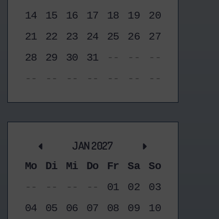
14
15
16
17
18
19
20
21
22
23
24
25
26
27
28
29
30
31
--
--
--
--
--
--
--
--
--
--
JAN 2027
Mo
Di
Mi
Do
Fr
Sa
So
--
--
--
--
01
02
03
04
05
06
07
08
09
10