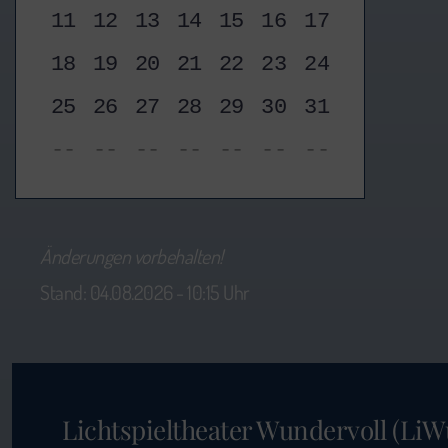
11
12
13
14
15
16
17
18
19
20
21
22
23
24
25
26
27
28
29
30
31
--
--
--
--
--
--
--
Änderungen vorbehalten!
Stand: 04.08.2026 - 10:15 Uhr
Lichtspieltheater Wundervoll (LiW