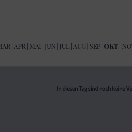
MAR
|
APR
|
MAI
|
JUN
|
JUL
|
AUG
|
SEP
|
OKT
|
NO
In diesen Tag sind noch keine 