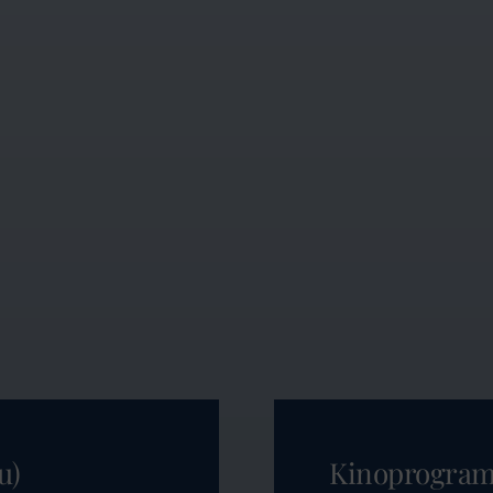
u)
Kinoprogra