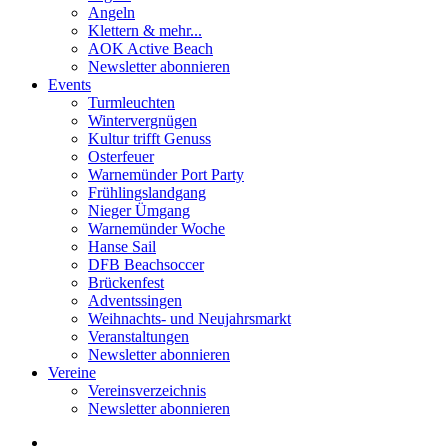
Angeln
Klettern & mehr...
AOK Active Beach
Newsletter abonnieren
Events
Turmleuchten
Wintervergnügen
Kultur trifft Genuss
Osterfeuer
Warnemünder Port Party
Frühlingslandgang
Nieger Ümgang
Warnemünder Woche
Hanse Sail
DFB Beachsoccer
Brückenfest
Adventssingen
Weihnachts- und Neujahrsmarkt
Veranstaltungen
Newsletter abonnieren
Vereine
Vereinsverzeichnis
Newsletter abonnieren