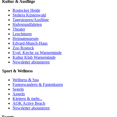
Kultur & Ausflüge
Rostocker Heide
Stoltera Küstenwald
Tagestouren/Ausflüge
Hafenrundfahrten
Theater
Leuchtturm
Heimatmuseum
Edvard-Munch-Haus
Zoo Rostock
Evgl. Kirche zu Warnemünde
Kultur Klub Warnemünde
Newsletter abonnieren
Sport & Wellness
Wellness & Spa
Fastenwandern & Fastenkuren
Segeln
Angeln
Klettern & mehr...
AOK Active Beach
Newsletter abonnieren
Events