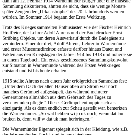
dann am 12. Februar 1914 Warnemünder Bürger über eine museale
Sammlung diskutierten, ahnten sie nicht, dass sie wenige Monate
später Zeugen der „Urkatastrophe“ des 20. Jahrhunderts werden
würden. Im Sommer 1914 begann der Erste Weltkrieg.
Trotz des Krieges sammelten Enthusiasten wie der Fischer Heinrich
Holtfreter, der Lehrer Adolf Ahrens und der Buchdrucker Ernst
Strübing Objekte, um deren Ausverkauf durch die Badegäste zu
verhindern. Einer der drei, Adolf Ahrens, Lehrer in Warnemünde
und erster Museumsdirektor, erfasste darüber hinaus Daten und
Fakten aus den Kriegstagen der Jahre 1914 bis 1918 und notierte sie
in einem Tagebuch. Ein erstes geschlossenes Sammlungskonvolut
zur Situation in Warnemünde während des Ersten Weltkrieges
entstand und ist bis heute erhalten.
1915 stellte Ahrens nach einem Jahr erfolgreichen Sammelns fest:
„Unter dem Dach der alten Häuser oben am Strom war noch
manches Gerümpel aufgestapelt, das während mehrerer
Generationen allmählich aus dem Gebrauch des Tages zu
verschwinden pflegte." Dieses Gerümpel entpuppte sich als
einzigartig. Als es denn endlich zur Schau gestellt war, bemerkten
die Warnemünder: „So wat hebben wi jo uk noch, wenn dat tau
bruken is, denn will‘w dat uk man herbringen.”
Die Warnemünder Eigenart spiegelt sich in der Kleidung, wie z.B.
der Warnemünder Tracht, und in verschiedenen