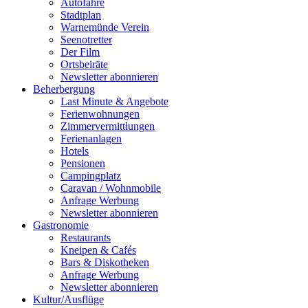
Autofähre
Stadtplan
Warnemünde Verein
Seenotretter
Der Film
Ortsbeiräte
Newsletter abonnieren
Beherbergung
Last Minute & Angebote
Ferienwohnungen
Zimmervermittlungen
Ferienanlagen
Hotels
Pensionen
Campingplatz
Caravan / Wohnmobile
Anfrage Werbung
Newsletter abonnieren
Gastronomie
Restaurants
Kneipen & Cafés
Bars & Diskotheken
Anfrage Werbung
Newsletter abonnieren
Kultur
/
Ausflüge