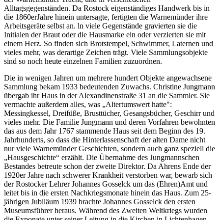
Alltagsgegenständen. Da Rostock eigenständiges Handwerk bis in
die 1860erJahre hinein untersagte, fertigten die Warnemünder ihre
Arbeitsgeräte selbst an. ln viele Gegenstände gravierten sie die
Initialen der Braut oder die Hausmarke ein oder verzierten sie mit
einem Herz. So finden sich Brotstempel, Schwimmer, Laternen und
vieles mehr, was derartige Zeichen trägt. Viele Sammlungsobjekte
sind so noch heute einzelnen Familien zuzuordnen.
Die in wenigen Jahren um mehrere hundert Objekte angewachsene
Sammlung bekam 1933 bedeutenden Zuwachs. Christine Jungmann
übergab ihr Haus in der Alexandinenstraße 31 an die Sammler. Sie
vermachte außerdem alles, was „Altertumswert hatte":
Messingkessel, Dreifüße, Brusttücher, Gesangsbücher, Geschirr und
vieles mehr. Die Familie Jungmann und deren Vorfahren bewohnten
das aus dem Jahr 1767 stammende Haus seit dem Beginn des 19.
Jahrhunderts, so dass die Hinterlassenschaft der alten Dame nicht
nur viele Warnemünder Geschichten, sondern auch ganz speziell die
„Hausgeschichte“ erzählt. Die Übernahme des Jungmannschen
Bestandes betreute schon der zweite Direktor. Da Ahrens Ende der
1920er Jahre nach schwerer Krankheit verstorben war, bewarb sich
der Rostocker Lehrer Johannes Gosselck um das (Ehren)Amt und
leitet bis in die ersten Nachkriegsmonate hinein das Haus. Zum 25-
jährigen Jubiläum 1939 brachte Johannes Gosselck den ersten
Museumsführer heraus. Während des Zweiten Weltkriegs wurden
die Exponate unter seiner Leitung in die Kirchen in Lichtenhagen