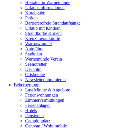
Heiraten in Warnemünde
Urlaubsinformationen
Kurabgabe
Parken
Barriererefreie Strandaufgänge
Urlaub mit Kindern
Strandkörbe & mehr
Kreuzlinerankünfte
Warnowtunnel
Autofähre
Stadtplan
Warnemünde Verein
Seenotretter
Der Film
Ortsbeiräte
Newsletter abonnieren
Beherbergung
Last Minute & Angebote
Ferienwohnungen
Zimmervermittlungen
Ferienanlagen
Hotels
Pensionen
Campingplatz
Caravan / Wohnmobile