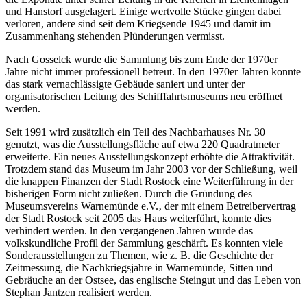
und Hanstorf ausgelagert. Einige wertvolle Stücke gingen dabei
verloren, andere sind seit dem Kriegsende 1945 und damit im
Zusammenhang stehenden Plünderungen vermisst.
Nach Gosselck wurde die Sammlung bis zum Ende der 1970er
Jahre nicht immer professionell betreut. In den 1970er Jahren konnte
das stark vernachlässigte Gebäude saniert und unter der
organisatorischen Leitung des Schifffahrtsmuseums neu eröffnet
werden.
Seit 1991 wird zusätzlich ein Teil des Nachbarhauses Nr. 30
genutzt, was die Ausstellungsfläche auf etwa 220 Quadratmeter
erweiterte. Ein neues Ausstellungskonzept erhöhte die Attraktivität.
Trotzdem stand das Museum im Jahr 2003 vor der Schließung, weil
die knappen Finanzen der Stadt Rostock eine Weiterführung in der
bisherigen Form nicht zuließen. Durch die Gründung des
Museumsvereins Warnemünde e.V.‚ der mit einem Betreibervertrag
der Stadt Rostock seit 2005 das Haus weiterführt, konnte dies
verhindert werden. ln den vergangenen Jahren wurde das
volkskundliche Profil der Sammlung geschärft. Es konnten viele
Sonderausstellungen zu Themen, wie z. B. die Geschichte der
Zeitmessung, die Nachkriegsjahre in Warnemünde, Sitten und
Gebräuche an der Ostsee, das englische Steingut und das Leben von
Stephan Jantzen realisiert werden.