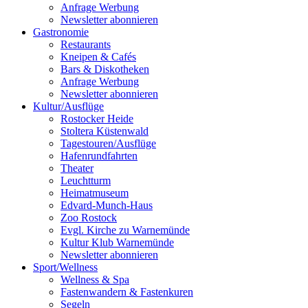
Anfrage Werbung
Newsletter abonnieren
Gastronomie
Restaurants
Kneipen & Cafés
Bars & Diskotheken
Anfrage Werbung
Newsletter abonnieren
Kultur
/
Ausflüge
Rostocker Heide
Stoltera Küstenwald
Tagestouren/Ausflüge
Hafenrundfahrten
Theater
Leuchtturm
Heimatmuseum
Edvard-Munch-Haus
Zoo Rostock
Evgl. Kirche zu Warnemünde
Kultur Klub Warnemünde
Newsletter abonnieren
Sport
/
Wellness
Wellness & Spa
Fastenwandern & Fastenkuren
Segeln