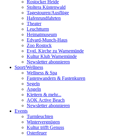
Rostocker Heide
Stoltera Küstenwald
Tagestouren/Ausflüge
Hafenrundfahrten
Theater
Leuchtturm
Heimatmuseum
Edvard-Munch-Haus
Zoo Rostock
Evgl. Kirche zu Warnemünde
Kultur Klub Warnemünde
Newsletter abonnieren
Sport
/
Wellness
Wellness & Spa
Fastenwandern & Fastenkuren
Segeln
Angeln
Klettern & mehr...
AOK Active Beach
Newsletter abonnieren
Events
Turmleuchten
Wintervergnügen
Kultur trifft Genuss
Osterfeuer