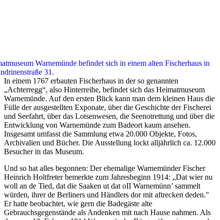
atmuseum Warnemünde befindet sich in einem alten Fischerhaus in
ndrinenstraße 31.
In einem 1767 erbauten Fischerhaus in der so genannten
„Achterregg“, also Hinterreihe, befindet sich das Heimatmuseum
Warnemünde. Auf den ersten Blick kann man dem kleinen Haus die
Fülle der ausgestellten Exponate, über die Geschichte der Fischerei
und Seefahrt, über das Lotsenwesen, die Seenotrettung und über die
Entwicklung von Warnemünde zum Badeort kaum ansehen.
Insgesamt umfasst die Sammlung etwa 20.000 Objekte, Fotos,
Archivalien und Bücher. Die Ausstellung lockt alljährlich ca. 12.000
Besucher in das Museum.
Und so hat alles begonnen: Der ehemalige Warnemünder Fischer
Heinrich Holtfreter bemerkte zum Jahresbeginn 1914: „Dat wier nu
woll an de Tied, dat die Saaken ut dat oII Warnemünn’ sammelt
würden, ihrer de Berliners und Händlers dor mit aftrecken deden."
Er hatte beobachtet, wie gern die Badegäste alte
Gebrauchsgegenstände als Andenken mit nach Hause nahmen. Als