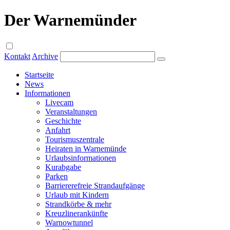
Der Warnemünder
Kontakt
Archive
Startseite
News
Informationen
Livecam
Veranstaltungen
Geschichte
Anfahrt
Tourismuszentrale
Heiraten in Warnemünde
Urlaubsinformationen
Kurabgabe
Parken
Barriererefreie Strandaufgänge
Urlaub mit Kindern
Strandkörbe & mehr
Kreuzlinerankünfte
Warnowtunnel