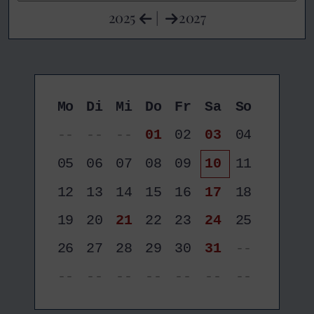
2025
|
2027
Mo
Di
Mi
Do
Fr
Sa
So
--
--
--
01
02
03
04
05
06
07
08
09
10
11
12
13
14
15
16
17
18
19
20
21
22
23
24
25
26
27
28
29
30
31
--
--
--
--
--
--
--
--