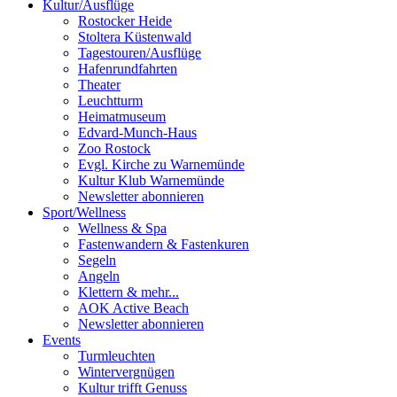
Kultur
/
Ausflüge
Rostocker Heide
Stoltera Küstenwald
Tagestouren/Ausflüge
Hafenrundfahrten
Theater
Leuchtturm
Heimatmuseum
Edvard-Munch-Haus
Zoo Rostock
Evgl. Kirche zu Warnemünde
Kultur Klub Warnemünde
Newsletter abonnieren
Sport
/
Wellness
Wellness & Spa
Fastenwandern & Fastenkuren
Segeln
Angeln
Klettern & mehr...
AOK Active Beach
Newsletter abonnieren
Events
Turmleuchten
Wintervergnügen
Kultur trifft Genuss