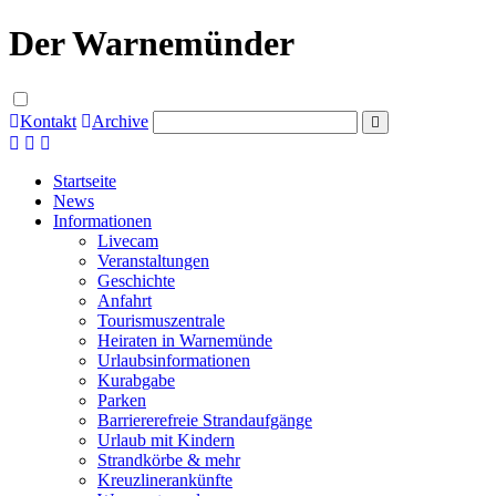
Der Warnemünder
Kontakt
Archive
Startseite
News
Informationen
Livecam
Veranstaltungen
Geschichte
Anfahrt
Tourismuszentrale
Heiraten in Warnemünde
Urlaubsinformationen
Kurabgabe
Parken
Barriererefreie Strandaufgänge
Urlaub mit Kindern
Strandkörbe & mehr
Kreuzlinerankünfte