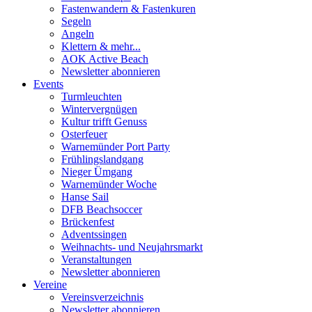
Fastenwandern & Fastenkuren
Segeln
Angeln
Klettern & mehr...
AOK Active Beach
Newsletter abonnieren
Events
Turmleuchten
Wintervergnügen
Kultur trifft Genuss
Osterfeuer
Warnemünder Port Party
Frühlingslandgang
Nieger Ümgang
Warnemünder Woche
Hanse Sail
DFB Beachsoccer
Brückenfest
Adventssingen
Weihnachts- und Neujahrsmarkt
Veranstaltungen
Newsletter abonnieren
Vereine
Vereinsverzeichnis
Newsletter abonnieren