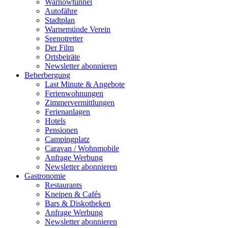
Warnowtunnel
Autofähre
Stadtplan
Warnemünde Verein
Seenotretter
Der Film
Ortsbeiräte
Newsletter abonnieren
Beherbergung
Last Minute & Angebote
Ferienwohnungen
Zimmervermittlungen
Ferienanlagen
Hotels
Pensionen
Campingplatz
Caravan / Wohnmobile
Anfrage Werbung
Newsletter abonnieren
Gastronomie
Restaurants
Kneipen & Cafés
Bars & Diskotheken
Anfrage Werbung
Newsletter abonnieren