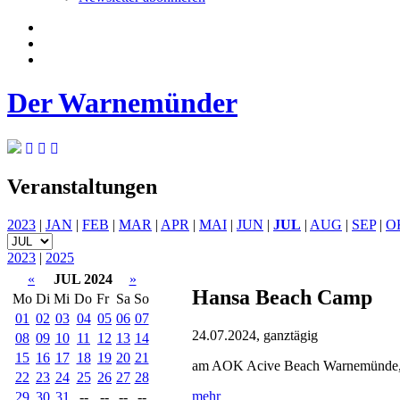
Der Warnemünder
Veranstaltungen
2023
|
JAN
|
FEB
|
MAR
|
APR
|
MAI
|
JUN
|
JUL
|
AUG
|
SEP
|
O
2023
|
2025
«
JUL 2024
»
Hansa Beach Camp
Mo
Di
Mi
Do
Fr
Sa
So
01
02
03
04
05
06
07
24.07.2024, ganztägig
08
09
10
11
12
13
14
15
16
17
18
19
20
21
am AOK Acive Beach Warnemünde, 
22
23
24
25
26
27
28
mehr
29
30
31
--
--
--
--