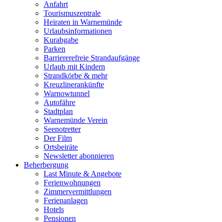
Anfahrt
Tourismuszentrale
Heiraten in Warnemünde
Urlaubsinformationen
Kurabgabe
Parken
Barriererefreie Strandaufgänge
Urlaub mit Kindern
Strandkörbe & mehr
Kreuzlinerankünfte
Warnowtunnel
Autofähre
Stadtplan
Warnemünde Verein
Seenotretter
Der Film
Ortsbeiräte
Newsletter abonnieren
Beherbergung
Last Minute & Angebote
Ferienwohnungen
Zimmervermittlungen
Ferienanlagen
Hotels
Pensionen