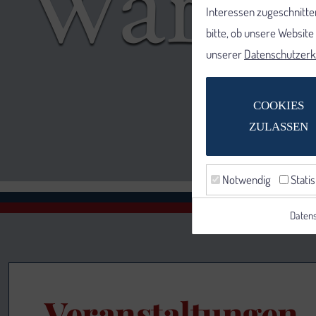
Interessen zugeschnitten
bitte, ob unsere Websit
unserer
Datenschutzerk
COOKIES
ZULASSEN
Notwendig
Statis
Datens
Veranstaltungen