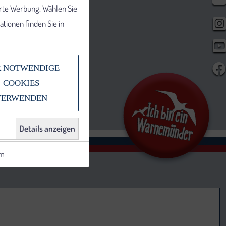
erte Werbung. Wählen Sie
tionen finden Sie in
 NOTWENDIGE
COOKIES
VERWENDEN
Details anzeigen
um