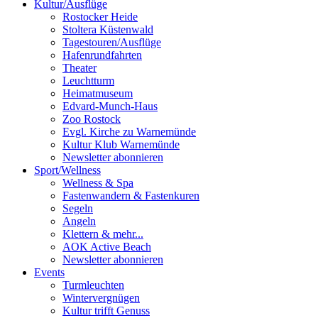
Kultur
/
Ausflüge
Rostocker Heide
Stoltera Küstenwald
Tagestouren/Ausflüge
Hafenrundfahrten
Theater
Leuchtturm
Heimatmuseum
Edvard-Munch-Haus
Zoo Rostock
Evgl. Kirche zu Warnemünde
Kultur Klub Warnemünde
Newsletter abonnieren
Sport
/
Wellness
Wellness & Spa
Fastenwandern & Fastenkuren
Segeln
Angeln
Klettern & mehr...
AOK Active Beach
Newsletter abonnieren
Events
Turmleuchten
Wintervergnügen
Kultur trifft Genuss