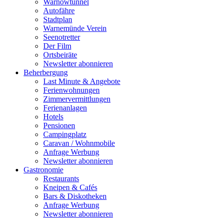
Warnowtunnel
Autofähre
Stadtplan
Warnemünde Verein
Seenotretter
Der Film
Ortsbeiräte
Newsletter abonnieren
Beherbergung
Last Minute & Angebote
Ferienwohnungen
Zimmervermittlungen
Ferienanlagen
Hotels
Pensionen
Campingplatz
Caravan / Wohnmobile
Anfrage Werbung
Newsletter abonnieren
Gastronomie
Restaurants
Kneipen & Cafés
Bars & Diskotheken
Anfrage Werbung
Newsletter abonnieren