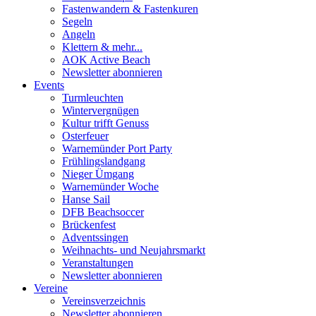
Fastenwandern & Fastenkuren
Segeln
Angeln
Klettern & mehr...
AOK Active Beach
Newsletter abonnieren
Events
Turmleuchten
Wintervergnügen
Kultur trifft Genuss
Osterfeuer
Warnemünder Port Party
Frühlingslandgang
Nieger Ümgang
Warnemünder Woche
Hanse Sail
DFB Beachsoccer
Brückenfest
Adventssingen
Weihnachts- und Neujahrsmarkt
Veranstaltungen
Newsletter abonnieren
Vereine
Vereinsverzeichnis
Newsletter abonnieren