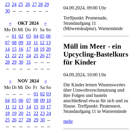
23
24
25
26
27
28
29
04.09.2024, 09:00 Uhr
30
--
--
--
--
--
--
Treffpunkt: Promenade,
«
OKT 2024
»
Strandaufgang 11
(Möwenskulptur), Warnemünde
Mo
Di
Mi
Do
Fr
Sa
So
--
01
02
03
04
05
06
07
08
09
10
11
12
13
Müll im Meer - ein
14
15
16
17
18
19
20
Upcycling-Bastelkurs
21
22
23
24
25
26
27
für Kinder
28
29
30
31
--
--
--
--
--
--
--
--
--
--
04.09.2024, 10:00 Uhr
«
NOV 2024
»
Die Kinder lernen Wissenswertes
Mo
Di
Mi
Do
Fr
Sa
So
über Umweltverschmutzung und
--
--
--
--
01
02
03
ihre Folgen und basteln
04
05
06
07
08
09
10
anschließend etwas für sich und zu
Hause. Treffpunkt: Piratennest,
11
12
13
14
15
16
17
Strandaufgang 11 in Warnemünde
18
19
20
21
22
23
24
25
26
27
28
29
30
--
mehr
--
--
--
--
--
--
--