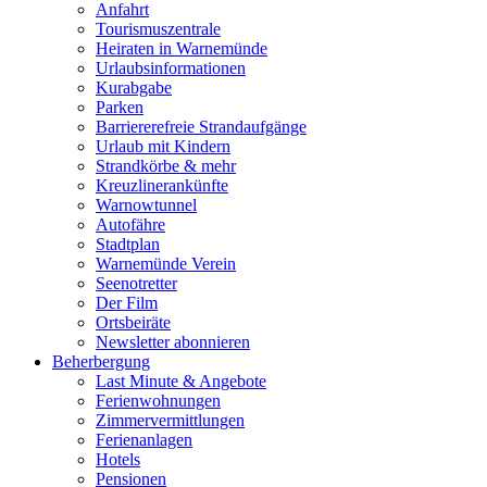
Anfahrt
Tourismuszentrale
Heiraten in Warnemünde
Urlaubsinformationen
Kurabgabe
Parken
Barriererefreie Strandaufgänge
Urlaub mit Kindern
Strandkörbe & mehr
Kreuzlinerankünfte
Warnowtunnel
Autofähre
Stadtplan
Warnemünde Verein
Seenotretter
Der Film
Ortsbeiräte
Newsletter abonnieren
Beherbergung
Last Minute & Angebote
Ferienwohnungen
Zimmervermittlungen
Ferienanlagen
Hotels
Pensionen