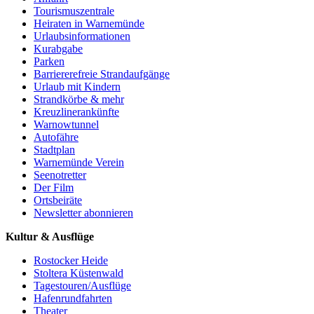
Tourismuszentrale
Heiraten in Warnemünde
Urlaubsinformationen
Kurabgabe
Parken
Barriererefreie Strandaufgänge
Urlaub mit Kindern
Strandkörbe & mehr
Kreuzlinerankünfte
Warnowtunnel
Autofähre
Stadtplan
Warnemünde Verein
Seenotretter
Der Film
Ortsbeiräte
Newsletter abonnieren
Kultur & Ausflüge
Rostocker Heide
Stoltera Küstenwald
Tagestouren/Ausflüge
Hafenrundfahrten
Theater