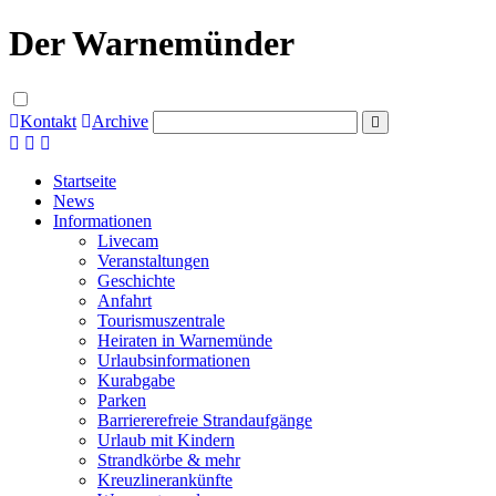
Der Warnemünder
Kontakt
Archive
Startseite
News
Informationen
Livecam
Veranstaltungen
Geschichte
Anfahrt
Tourismuszentrale
Heiraten in Warnemünde
Urlaubsinformationen
Kurabgabe
Parken
Barriererefreie Strandaufgänge
Urlaub mit Kindern
Strandkörbe & mehr
Kreuzlinerankünfte