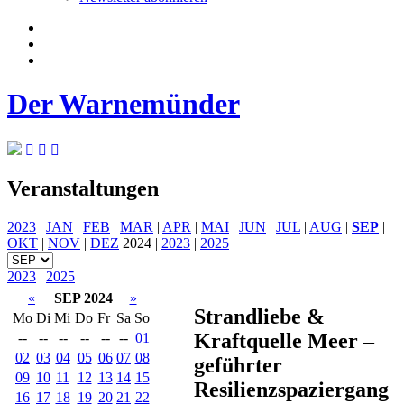
Der Warnemünder
Veranstaltungen
2023
|
JAN
|
FEB
|
MAR
|
APR
|
MAI
|
JUN
|
JUL
|
AUG
|
SEP
|
OKT
|
NOV
|
DEZ
2024 |
2023
|
2025
2023
|
2025
«
SEP 2024
»
Strandliebe &
Mo
Di
Mi
Do
Fr
Sa
So
Kraftquelle Meer –
--
--
--
--
--
--
01
02
03
04
05
06
07
08
geführter
09
10
11
12
13
14
15
Resilienzspaziergang
16
17
18
19
20
21
22