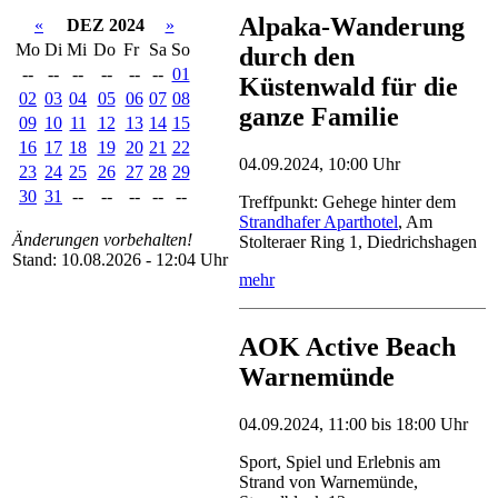
Alpaka-Wanderung
«
DEZ 2024
»
Mo
Di
Mi
Do
Fr
Sa
So
durch den
--
--
--
--
--
--
01
Küstenwald für die
02
03
04
05
06
07
08
ganze Familie
09
10
11
12
13
14
15
16
17
18
19
20
21
22
04.09.2024, 10:00 Uhr
23
24
25
26
27
28
29
30
31
--
--
--
--
--
Treffpunkt: Gehege hinter dem
Strandhafer Aparthotel
, Am
Änderungen vorbehalten!
Stolteraer Ring 1, Diedrichshagen
Stand: 10.08.2026 - 12:04 Uhr
mehr
AOK Active Beach
Warnemünde
04.09.2024, 11:00 bis 18:00 Uhr
Sport, Spiel und Erlebnis am
Strand von Warnemünde,