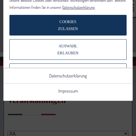
unsere Website Cookies oder verwandte Technologien verwenden darf. Weitere
Informationen finden Sie in unserer
Datenschutzerklärung
.
COOKIES
ZULASSEN
AUSWAHL
ERLAUBEN
NUR NOTWENDIGE COOKIES
Datenschutzerklärung
VERWENDEN
Impressum
Veranstaltungen
Notwendig
Statistik
Details anzeigen