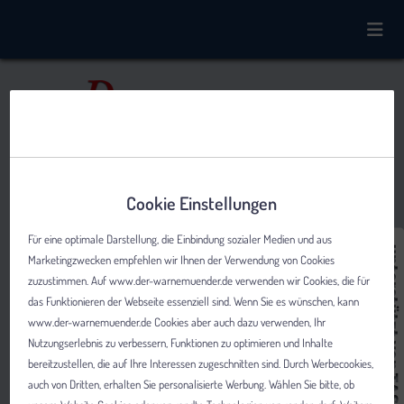
Cookie Einstellungen
Für eine optimale Darstellung, die Einbindung sozialer Medien und aus
Marketingzwecken empfehlen wir Ihnen der Verwendung von Cookies
zuzustimmen. Auf www.der-warnemuender.de verwenden wir Cookies, die für
das Funktionieren der Webseite essenziell sind. Wenn Sie es wünschen, kann
www.der-warnemuender.de Cookies aber auch dazu verwenden, Ihr
Nutzungserlebnis zu verbessern, Funktionen zu optimieren und Inhalte
bereitzustellen, die auf Ihre Interessen zugeschnitten sind. Durch Werbecookies,
auch von Dritten, erhalten Sie personalisierte Werbung. Wählen Sie bitte, ob