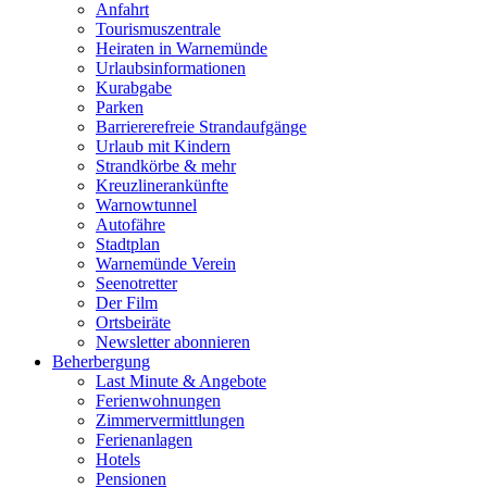
Anfahrt
Tourismuszentrale
Heiraten in Warnemünde
Urlaubsinformationen
Kurabgabe
Parken
Barriererefreie Strandaufgänge
Urlaub mit Kindern
Strandkörbe & mehr
Kreuzlinerankünfte
Warnowtunnel
Autofähre
Stadtplan
Warnemünde Verein
Seenotretter
Der Film
Ortsbeiräte
Newsletter abonnieren
Beherbergung
Last Minute & Angebote
Ferienwohnungen
Zimmervermittlungen
Ferienanlagen
Hotels
Pensionen