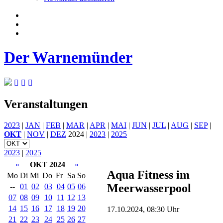
Der Warnemünder
Veranstaltungen
2023
|
JAN
|
FEB
|
MAR
|
APR
|
MAI
|
JUN
|
JUL
|
AUG
|
SEP
|
OKT
|
NOV
|
DEZ
2024 |
2023
|
2025
2023
|
2025
«
OKT 2024
»
Aqua Fitness im
Mo
Di
Mi
Do
Fr
Sa
So
Meerwasserpool
--
01
02
03
04
05
06
07
08
09
10
11
12
13
14
15
16
17
18
19
20
17.10.2024, 08:30 Uhr
21
22
23
24
25
26
27