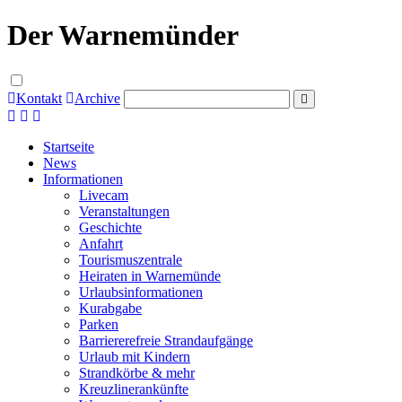
Der Warnemünder
Kontakt
Archive
Startseite
News
Informationen
Livecam
Veranstaltungen
Geschichte
Anfahrt
Tourismuszentrale
Heiraten in Warnemünde
Urlaubsinformationen
Kurabgabe
Parken
Barriererefreie Strandaufgänge
Urlaub mit Kindern
Strandkörbe & mehr
Kreuzlinerankünfte