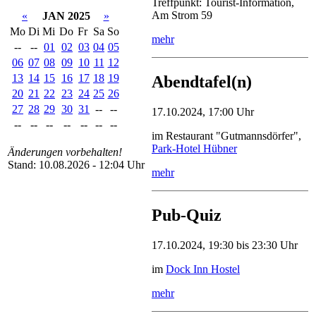
Treffpunkt: Tourist-Information,
Am Strom 59
«
JAN 2025
»
Mo
Di
Mi
Do
Fr
Sa
So
mehr
--
--
01
02
03
04
05
06
07
08
09
10
11
12
13
14
15
16
17
18
19
Abendtafel(n)
20
21
22
23
24
25
26
27
28
29
30
31
--
--
17.10.2024, 17:00 Uhr
--
--
--
--
--
--
--
im Restaurant "Gutmannsdörfer",
Park-Hotel Hübner
Änderungen vorbehalten!
Stand: 10.08.2026 - 12:04 Uhr
mehr
Pub-Quiz
17.10.2024, 19:30 bis 23:30 Uhr
im
Dock Inn Hostel
mehr