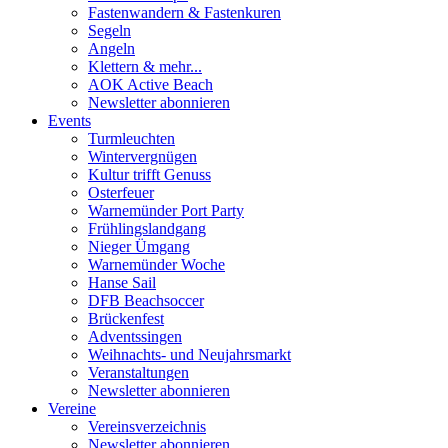
Fastenwandern & Fastenkuren
Segeln
Angeln
Klettern & mehr...
AOK Active Beach
Newsletter abonnieren
Events
Turmleuchten
Wintervergnügen
Kultur trifft Genuss
Osterfeuer
Warnemünder Port Party
Frühlingslandgang
Nieger Ümgang
Warnemünder Woche
Hanse Sail
DFB Beachsoccer
Brückenfest
Adventssingen
Weihnachts- und Neujahrsmarkt
Veranstaltungen
Newsletter abonnieren
Vereine
Vereinsverzeichnis
Newsletter abonnieren