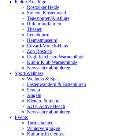
Kultur
/
Ausflüge
Rostocker Heide
Stoltera Küstenwald
Tagestouren/Ausflüge
Hafenrundfahrten
Theater
Leuchtturm
Heimatmuseum
Edvard-Munch-Haus
Zoo Rostock
Evgl. Kirche zu Warnemünde
Kultur Klub Warnemünde
Newsletter abonnieren
Sport
/
Wellness
Wellness & Spa
Fastenwandern & Fastenkuren
Segeln
Angeln
Klettern & mehr...
AOK Active Beach
Newsletter abonnieren
Events
Turmleuchten
Wintervergnügen
Kultur trifft Genuss