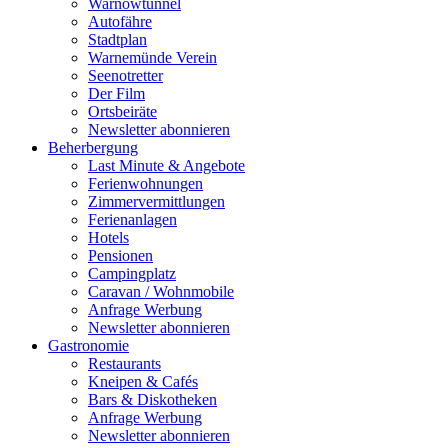
Warnowtunnel
Autofähre
Stadtplan
Warnemünde Verein
Seenotretter
Der Film
Ortsbeiräte
Newsletter abonnieren
Beherbergung
Last Minute & Angebote
Ferienwohnungen
Zimmervermittlungen
Ferienanlagen
Hotels
Pensionen
Campingplatz
Caravan / Wohnmobile
Anfrage Werbung
Newsletter abonnieren
Gastronomie
Restaurants
Kneipen & Cafés
Bars & Diskotheken
Anfrage Werbung
Newsletter abonnieren