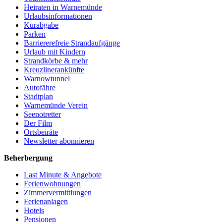
Heiraten in Warnemünde
Urlaubsinformationen
Kurabgabe
Parken
Barriererefreie Strandaufgänge
Urlaub mit Kindern
Strandkörbe & mehr
Kreuzlinerankünfte
Warnowtunnel
Autofähre
Stadtplan
Warnemünde Verein
Seenotretter
Der Film
Ortsbeiräte
Newsletter abonnieren
Beherbergung
Last Minute & Angebote
Ferienwohnungen
Zimmervermittlungen
Ferienanlagen
Hotels
Pensionen