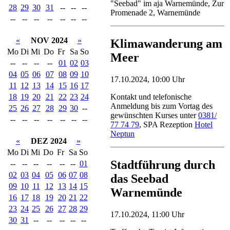
"Seebad" im aja Warnemünde, Zur
28
29
30
31
--
--
--
Promenade 2, Warnemünde
--
--
--
--
--
--
--
«
NOV 2024
»
Klimawanderung am
Mo
Di
Mi
Do
Fr
Sa
So
Meer
--
--
--
--
01
02
03
04
05
06
07
08
09
10
17.10.2024, 10:00 Uhr
11
12
13
14
15
16
17
18
19
20
21
22
23
24
Kontakt und telefonische
Anmeldung bis zum Vortag des
25
26
27
28
29
30
--
gewünschten Kurses unter
0381/
--
--
--
--
--
--
--
77 74 79
, SPA Rezeption
Hotel
Neptun
«
DEZ 2024
»
Mo
Di
Mi
Do
Fr
Sa
So
Stadtführung durch
--
--
--
--
--
--
01
02
03
04
05
06
07
08
das Seebad
09
10
11
12
13
14
15
Warnemünde
16
17
18
19
20
21
22
23
24
25
26
27
28
29
17.10.2024, 11:00 Uhr
30
31
--
--
--
--
--