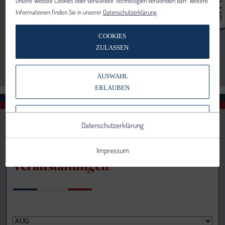
unsere Website Cookies oder verwandte Technologien verwenden darf. Weitere
Informationen finden Sie in unserer
Datenschutzerklärung
.
COOKIES
ZULASSEN
AUSWAHL
ERLAUBEN
NUR NOTWENDIGE COOKIES
Datenschutzerklärung
VERWENDEN
Impressum
Veranstaltungen
Notwendig
Statistik
Details anzeigen