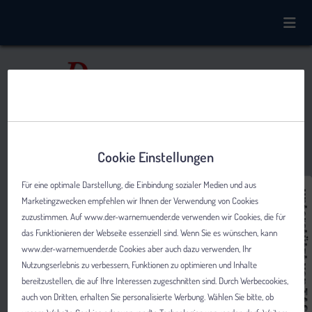
Cookie Einstellungen
Für eine optimale Darstellung, die Einbindung sozialer Medien und aus
Marketingzwecken empfehlen wir Ihnen der Verwendung von Cookies
zuzustimmen. Auf www.der-warnemuender.de verwenden wir Cookies, die für
das Funktionieren der Webseite essenziell sind. Wenn Sie es wünschen, kann
www.der-warnemuender.de Cookies aber auch dazu verwenden, Ihr
Nutzungserlebnis zu verbessern, Funktionen zu optimieren und Inhalte
bereitzustellen, die auf Ihre Interessen zugeschnitten sind. Durch Werbecookies,
auch von Dritten, erhalten Sie personalisierte Werbung. Wählen Sie bitte, ob