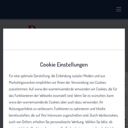
Cookie Einstellungen
Für eine optimale Darstellung, die Einbindung sozialer Medien und aus
Marketingzwecken empfehlen wir Ihnen der Verwendung von Cookies
zuzustimmen. Auf www.der-warnemuender.de verwenden wir Cookies, die für
das Funktionieren der Webseite essenziell sind. Wenn Sie es wünschen, kann
www.der-warnemuender.de Cookies aber auch dazu verwenden, Ihr
Nutzungserlebnis zu verbessern, Funktionen zu optimieren und Inhalte
bereitzustellen, die auf Ihre Interessen zugeschnitten sind. Durch Werbecookies,
auch von Dritten, erhalten Sie personalisierte Werbung. Wählen Sie bitte, ob