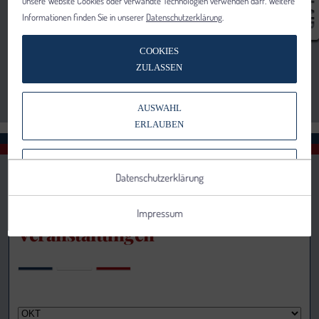
unsere Website Cookies oder verwandte Technologien verwenden darf. Weitere
Informationen finden Sie in unserer
Datenschutzerklärung
.
COOKIES
ZULASSEN
AUSWAHL
ERLAUBEN
NUR NOTWENDIGE COOKIES
Datenschutzerklärung
VERWENDEN
Impressum
Veranstaltungen
Notwendig
Statistik
Details anzeigen