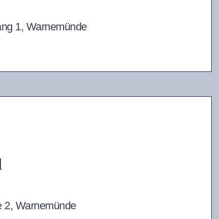
gang 1, Warnemünde
l
e 2, Warnemünde