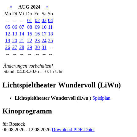
«
AUG 2024
»
Mo
Di
Mi
Do
Fr
Sa
So
--
--
--
01
02
03
04
05
06
07
08
09
10
11
12
13
14
15
16
17
18
19
20
21
22
23
24
25
26
27
28
29
30
31
--
--
--
--
--
--
--
--
Änderungen vorbehalten!
Stand: 04.08.2026 - 10:15 Uhr
Lichtspieltheater Wundervoll (LiWu)
Lichtspieltheater Wundervoll (li.wu.)
Spielplan
Kinoprogramm
für Rostock
06.08.2026 - 12.08.2026
Download PDF-Datei