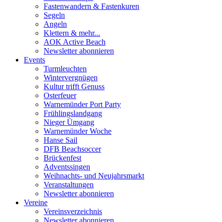
Fastenwandern & Fastenkuren
Segeln
Angeln
Klettern & mehr...
AOK Active Beach
Newsletter abonnieren
Events
Turmleuchten
Wintervergnügen
Kultur trifft Genuss
Osterfeuer
Warnemünder Port Party
Frühlingslandgang
Nieger Ümgang
Warnemünder Woche
Hanse Sail
DFB Beachsoccer
Brückenfest
Adventssingen
Weihnachts- und Neujahrsmarkt
Veranstaltungen
Newsletter abonnieren
Vereine
Vereinsverzeichnis
Newsletter abonnieren