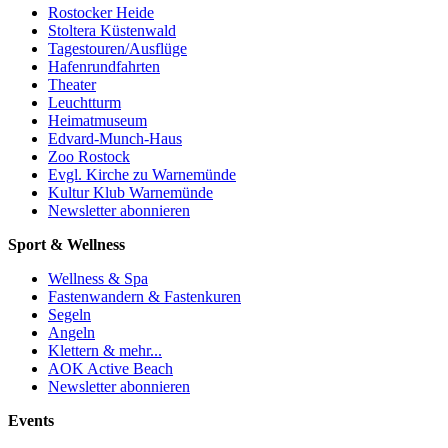
Rostocker Heide
Stoltera Küstenwald
Tagestouren/Ausflüge
Hafenrundfahrten
Theater
Leuchtturm
Heimatmuseum
Edvard-Munch-Haus
Zoo Rostock
Evgl. Kirche zu Warnemünde
Kultur Klub Warnemünde
Newsletter abonnieren
Sport & Wellness
Wellness & Spa
Fastenwandern & Fastenkuren
Segeln
Angeln
Klettern & mehr...
AOK Active Beach
Newsletter abonnieren
Events