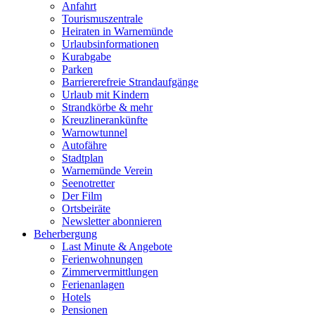
Anfahrt
Tourismuszentrale
Heiraten in Warnemünde
Urlaubsinformationen
Kurabgabe
Parken
Barriererefreie Strandaufgänge
Urlaub mit Kindern
Strandkörbe & mehr
Kreuzlinerankünfte
Warnowtunnel
Autofähre
Stadtplan
Warnemünde Verein
Seenotretter
Der Film
Ortsbeiräte
Newsletter abonnieren
Beherbergung
Last Minute & Angebote
Ferienwohnungen
Zimmervermittlungen
Ferienanlagen
Hotels
Pensionen