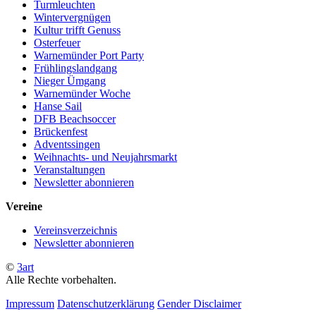
Turmleuchten
Wintervergnügen
Kultur trifft Genuss
Osterfeuer
Warnemünder Port Party
Frühlingslandgang
Nieger Ümgang
Warnemünder Woche
Hanse Sail
DFB Beachsoccer
Brückenfest
Adventssingen
Weihnachts- und Neujahrsmarkt
Veranstaltungen
Newsletter abonnieren
Vereine
Vereinsverzeichnis
Newsletter abonnieren
©
3art
Alle Rechte vorbehalten.
Impressum
Datenschutzerklärung
Gender Disclaimer