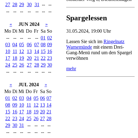
27
28
29
30
31
--
--
--
--
--
--
--
--
--
Spargelessen
«
JUN 2024
»
Mo
Di
Mi
Do
Fr
Sa
So
31.05.2024, 19:00 Uhr
--
--
--
--
--
01
02
Lassen Sie sich im
Ringelnatz
03
04
05
06
07
08
09
Warnemünde
mit einem Drei-
10
11
12
13
14
15
16
Gang-Menü rund um den Spargel
17
18
19
20
21
22
23
verwöhnen
24
25
26
27
28
29
30
mehr
--
--
--
--
--
--
--
«
JUL 2024
»
Mo
Di
Mi
Do
Fr
Sa
So
01
02
03
04
05
06
07
08
09
10
11
12
13
14
15
16
17
18
19
20
21
22
23
24
25
26
27
28
29
30
31
--
--
--
--
--
--
--
--
--
--
--