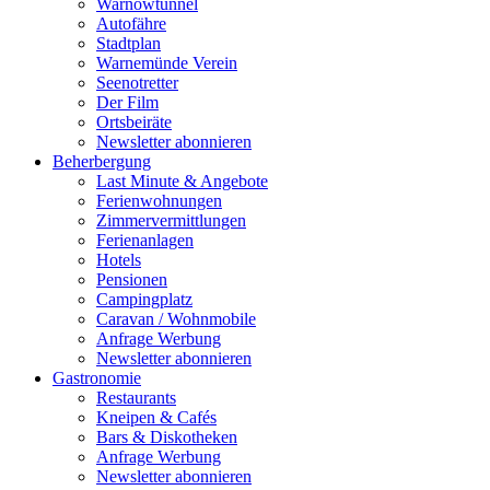
Warnowtunnel
Autofähre
Stadtplan
Warnemünde Verein
Seenotretter
Der Film
Ortsbeiräte
Newsletter abonnieren
Beherbergung
Last Minute & Angebote
Ferienwohnungen
Zimmervermittlungen
Ferienanlagen
Hotels
Pensionen
Campingplatz
Caravan / Wohnmobile
Anfrage Werbung
Newsletter abonnieren
Gastronomie
Restaurants
Kneipen & Cafés
Bars & Diskotheken
Anfrage Werbung
Newsletter abonnieren