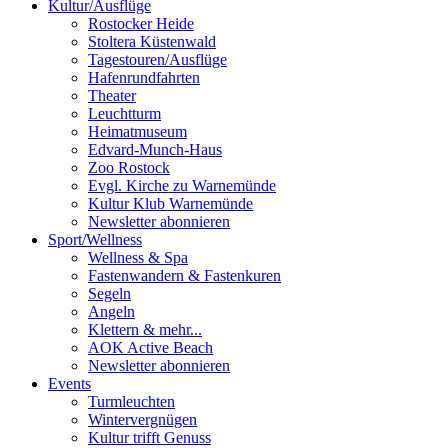
Kultur
/
Ausflüge
Rostocker Heide
Stoltera Küstenwald
Tagestouren/Ausflüge
Hafenrundfahrten
Theater
Leuchtturm
Heimatmuseum
Edvard-Munch-Haus
Zoo Rostock
Evgl. Kirche zu Warnemünde
Kultur Klub Warnemünde
Newsletter abonnieren
Sport
/
Wellness
Wellness & Spa
Fastenwandern & Fastenkuren
Segeln
Angeln
Klettern & mehr...
AOK Active Beach
Newsletter abonnieren
Events
Turmleuchten
Wintervergnügen
Kultur trifft Genuss