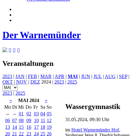
Der Warnemünder
Veranstaltungen
2023
|
JAN
|
FEB
|
MAR
|
APR
|
MAI
|
JUN
|
JUL
|
AUG
|
SEP
|
OKT
|
NOV
|
DEZ
2024 |
2023
|
2025
2023
|
2025
«
MAI 2024
»
Wassergymnastik
Mo
Di
Mi
Do
Fr
Sa
So
--
--
01
02
03
04
05
31.05.2024, 09:30 Uhr
06
07
08
09
10
11
12
13
14
15
16
17
18
19
im
Hotel Warnemünder Hof
,
20
21
22
23
24
25
26
Stolteraer Weg 8, Diedrichshagen