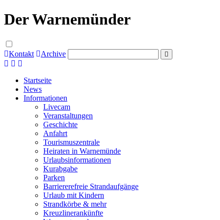
Der Warnemünder
Kontakt
Archive
Startseite
News
Informationen
Livecam
Veranstaltungen
Geschichte
Anfahrt
Tourismuszentrale
Heiraten in Warnemünde
Urlaubsinformationen
Kurabgabe
Parken
Barriererefreie Strandaufgänge
Urlaub mit Kindern
Strandkörbe & mehr
Kreuzlinerankünfte