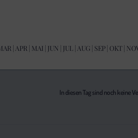
MAR
|
APR
|
MAI
|
JUN
|
JUL
|
AUG
|
SEP
|
OKT
|
NO
In diesen Tag sind noch keine 