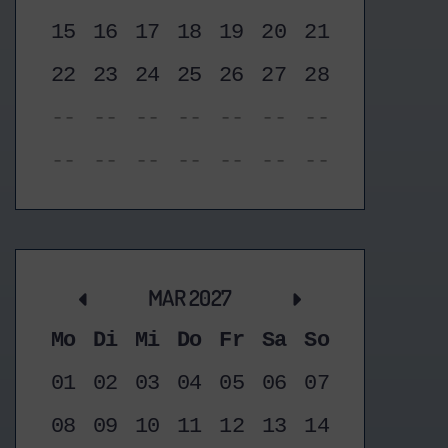
15
16
17
18
19
20
21
22
23
24
25
26
27
28
--
--
--
--
--
--
--
--
--
--
--
--
--
--
MAR 2027
Mo
Di
Mi
Do
Fr
Sa
So
01
02
03
04
05
06
07
08
09
10
11
12
13
14