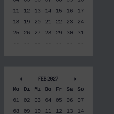
04
05
06
07
08
09
10
11
12
13
14
15
16
17
18
19
20
21
22
23
24
25
26
27
28
29
30
31
--
--
--
--
--
--
--
FEB 2027
Mo
Di
Mi
Do
Fr
Sa
So
01
02
03
04
05
06
07
08
09
10
11
12
13
14