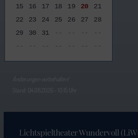
15
16
17
18
19
20
21
22
23
24
25
26
27
28
29
30
31
--
--
--
--
--
--
--
--
--
--
--
Änderungen vorbehalten!
Stand: 04.08.2026 - 10:15 Uhr
Lichtspieltheater Wundervoll (LiW