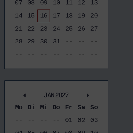
07
08
09
10
11
12
13
14
15
16
17
18
19
20
21
22
23
24
25
26
27
28
29
30
31
--
--
--
--
--
--
--
--
--
--
JAN 2027
Mo
Di
Mi
Do
Fr
Sa
So
--
--
--
--
01
02
03