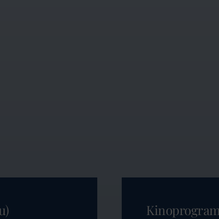
u)
Kinoprogra