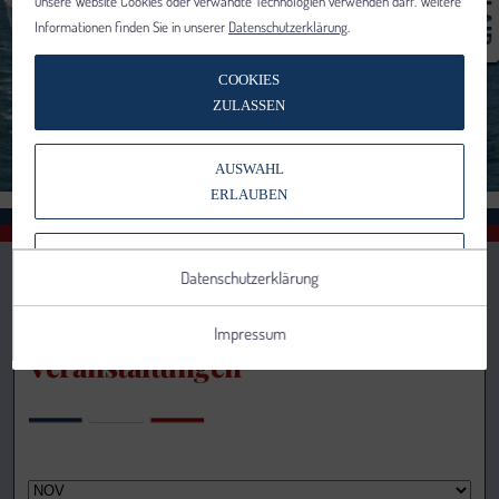
unsere Website Cookies oder verwandte Technologien verwenden darf. Weitere
Informationen finden Sie in unserer
Datenschutzerklärung
.
COOKIES
ZULASSEN
AUSWAHL
ERLAUBEN
NUR NOTWENDIGE COOKIES
Datenschutzerklärung
VERWENDEN
Impressum
Veranstaltungen
Notwendig
Statistik
Details anzeigen