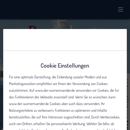
Cookie Einstellungen
Für eine optimale Darstellung, die Einbindung sozialer Medien und aus
Marketingzwecken empfehlen wir Ihnen der Verwendung von Cookies
zuzustimmen. Auf www.der-warnemuender.de verwenden wir Cookies, die für
das Funktionieren der Webseite essenziell sind. Wenn Sie es wünschen, kann
www.der-warnemuender.de Cookies aber auch dazu verwenden, Ihr
Nutzungserlebnis zu verbessern, Funktionen zu optimieren und Inhalte
bereitzustellen, die auf Ihre Interessen zugeschnitten sind. Durch Werbecookies,
auch von Dritten, erhalten Sie personalisierte Werbung. Wählen Sie bitte, ob