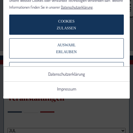
unsere Website Cookies oder verwandte Technologien verwenden darf. Weitere
Informationen finden Sie in unserer
Datenschutzerklärung
.
COOKIES
ZULASSEN
AUSWAHL
ERLAUBEN
NUR NOTWENDIGE COOKIES
Datenschutzerklärung
VERWENDEN
Impressum
Veranstaltungen
Notwendig
Statistik
Details anzeigen