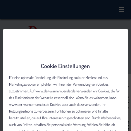
Cookie Einstellungen
Für eine optimale Darstellung, die Einbindung sozialer Medien und aus
Marketingzwecken empfehlen wir Ihnen der Verwendung von Cookies
zuzustimmen. Auf www.der-warnemuender.de verwenden wir Cookies, die für
das Funktionieren der Webseite essenziell sind. Wenn Sie es wünschen, kann
www.der-warnemuender.de Cookies aber auch dazu verwenden, Ihr
Nutzungserlebnis zu verbessern, Funktionen zu optimieren und Inhalte
bereitzustellen, die auf Ihre Interessen zugeschnitten sind. Durch Werbecookies,
auch von Dritten, erhalten Sie personalisierte Werbung. Wählen Sie bitte, ob