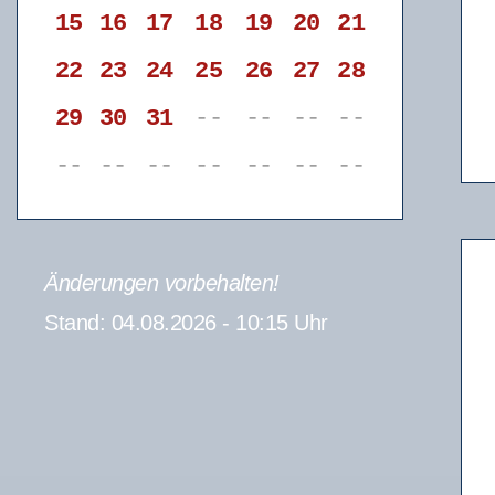
15
16
17
18
19
20
21
22
23
24
25
26
27
28
29
30
31
--
--
--
--
--
--
--
--
--
--
--
Änderungen vorbehalten!
Stand: 04.08.2026 - 10:15 Uhr