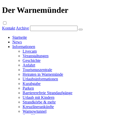
Der Warnemünder
Kontakt
Archive
Startseite
News
Informationen
Livecam
Veranstaltungen
Geschichte
Anfahrt
Tourismuszentrale
Heiraten in Warnemünde
Urlaubsinformationen
Kurabgabe
Parken
Barriererefreie Strandaufgänge
Urlaub mit Kindern
Strandkörbe & mehr
Kreuzlinerankünfte
Warnowtunnel