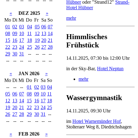
--
--
--
--
--
--
--
Hübner
oder "Strand12"
Strand-
Hotel Hübner
«
DEZ 2025
»
mehr
Mo
Di
Mi
Do
Fr
Sa
So
01
02
03
04
05
06
07
08
09
10
11
12
13
14
Himmlisches
15
16
17
18
19
20
21
Frühstück
22
23
24
25
26
27
28
29
30
31
--
--
--
--
14.11.2025, 07:30 bis 12:00 Uhr
--
--
--
--
--
--
--
in der Sky-Bar,
Hotel Neptun
«
JAN 2026
»
mehr
Mo
Di
Mi
Do
Fr
Sa
So
--
--
--
01
02
03
04
05
06
07
08
09
10
11
Wassergymnastik
12
13
14
15
16
17
18
19
20
21
22
23
24
25
14.11.2025, 09:30 Uhr
26
27
28
29
30
31
--
--
--
--
--
--
--
--
im
Hotel Warnemünder Hof
,
Stolteraer Weg 8, Diedrichshagen
«
FEB 2026
»