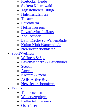
Rostocker Heide
Stoltera Küstenwald
Tagestouren/Ausflüge
Hafenrundfahrten
Theater
Leuchtturm
Heimatmuseum
Edvard-Munch-Haus
Zoo Rostock
Evgl. Kirche zu Warnemünde
Kultur Klub Warnemünde
Newsletter abonnieren
Sport
/
Wellness
Wellness & Spa
Fastenwandern & Fastenkuren
Segeln
Angeln
Klettern & mehr...
AOK Active Beach
Newsletter abonnieren
Events
Turmleuchten
Wintervergnügen
Kultur trifft Genuss
Osterfeuer