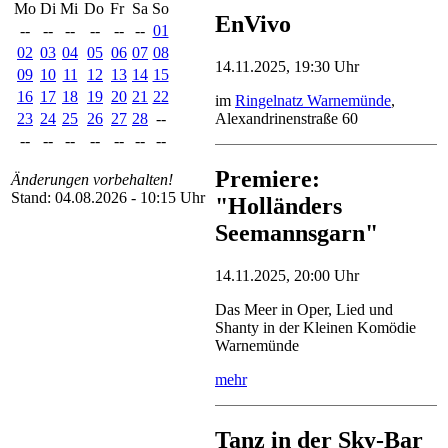
Mo
Di
Mi
Do
Fr
Sa
So
EnVivo
--
--
--
--
--
--
01
02
03
04
05
06
07
08
14.11.2025, 19:30 Uhr
09
10
11
12
13
14
15
16
17
18
19
20
21
22
im
Ringelnatz Warnemünde
,
23
24
25
26
27
28
--
Alexandrinenstraße 60
--
--
--
--
--
--
--
Premiere:
Änderungen vorbehalten!
Stand: 04.08.2026 - 10:15 Uhr
"Holländers
Seemannsgarn"
14.11.2025, 20:00 Uhr
Das Meer in Oper, Lied und
Shanty in der Kleinen Komödie
Warnemünde
mehr
Tanz in der Sky-Bar