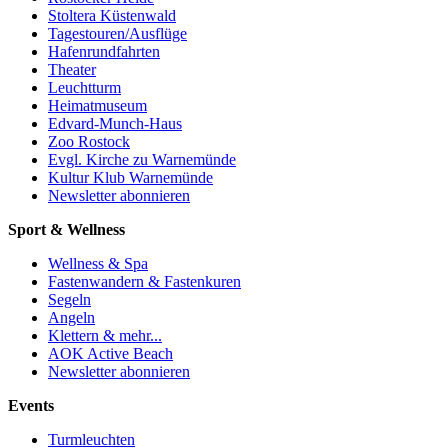
Stoltera Küstenwald
Tagestouren/Ausflüge
Hafenrundfahrten
Theater
Leuchtturm
Heimatmuseum
Edvard-Munch-Haus
Zoo Rostock
Evgl. Kirche zu Warnemünde
Kultur Klub Warnemünde
Newsletter abonnieren
Sport & Wellness
Wellness & Spa
Fastenwandern & Fastenkuren
Segeln
Angeln
Klettern & mehr...
AOK Active Beach
Newsletter abonnieren
Events
Turmleuchten