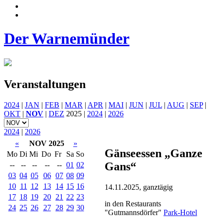
Der Warnemünder
Veranstaltungen
2024
|
JAN
|
FEB
|
MAR
|
APR
|
MAI
|
JUN
|
JUL
|
AUG
|
SEP
|
OKT
|
NOV
|
DEZ
2025 |
2024
|
2026
2024
|
2026
«
NOV 2025
»
Gänseessen „Ganze
Mo
Di
Mi
Do
Fr
Sa
So
Gans“
--
--
--
--
--
01
02
03
04
05
06
07
08
09
10
11
12
13
14
15
16
14.11.2025, ganztägig
17
18
19
20
21
22
23
in den Restaurants
24
25
26
27
28
29
30
"Gutmannsdörfer"
Park-Hotel