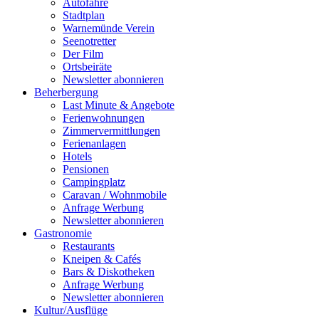
Autofähre
Stadtplan
Warnemünde Verein
Seenotretter
Der Film
Ortsbeiräte
Newsletter abonnieren
Beherbergung
Last Minute & Angebote
Ferienwohnungen
Zimmervermittlungen
Ferienanlagen
Hotels
Pensionen
Campingplatz
Caravan / Wohnmobile
Anfrage Werbung
Newsletter abonnieren
Gastronomie
Restaurants
Kneipen & Cafés
Bars & Diskotheken
Anfrage Werbung
Newsletter abonnieren
Kultur
/
Ausflüge