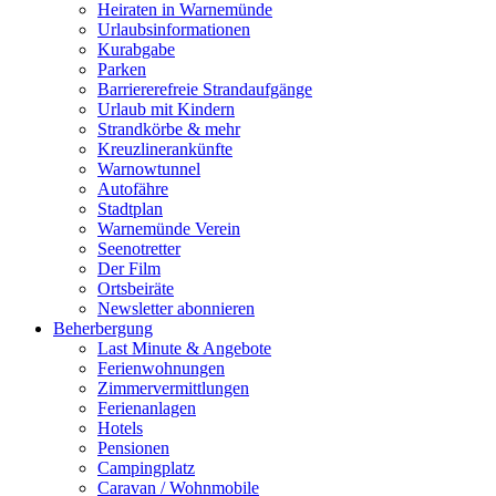
Heiraten in Warnemünde
Urlaubsinformationen
Kurabgabe
Parken
Barriererefreie Strandaufgänge
Urlaub mit Kindern
Strandkörbe & mehr
Kreuzlinerankünfte
Warnowtunnel
Autofähre
Stadtplan
Warnemünde Verein
Seenotretter
Der Film
Ortsbeiräte
Newsletter abonnieren
Beherbergung
Last Minute & Angebote
Ferienwohnungen
Zimmervermittlungen
Ferienanlagen
Hotels
Pensionen
Campingplatz
Caravan / Wohnmobile