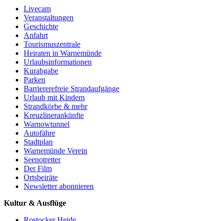
Livecam
Veranstaltungen
Geschichte
Anfahrt
Tourismuszentrale
Heiraten in Warnemünde
Urlaubsinformationen
Kurabgabe
Parken
Barriererefreie Strandaufgänge
Urlaub mit Kindern
Strandkörbe & mehr
Kreuzlinerankünfte
Warnowtunnel
Autofähre
Stadtplan
Warnemünde Verein
Seenotretter
Der Film
Ortsbeiräte
Newsletter abonnieren
Kultur & Ausflüge
Rostocker Heide