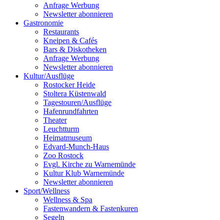
Anfrage Werbung
Newsletter abonnieren
Gastronomie
Restaurants
Kneipen & Cafés
Bars & Diskotheken
Anfrage Werbung
Newsletter abonnieren
Kultur
/
Ausflüge
Rostocker Heide
Stoltera Küstenwald
Tagestouren/Ausflüge
Hafenrundfahrten
Theater
Leuchtturm
Heimatmuseum
Edvard-Munch-Haus
Zoo Rostock
Evgl. Kirche zu Warnemünde
Kultur Klub Warnemünde
Newsletter abonnieren
Sport
/
Wellness
Wellness & Spa
Fastenwandern & Fastenkuren
Segeln