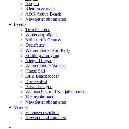
Angeln
Klettern & mehr...
AOK Active Beach
Newsletter abonnieren
Events
Turmleuchten
Wintervergnügen
Kultur trifft Genuss
Osterfeuer
Warnemünder Port Party
Frühlingslandgang
Nieger Ümgang
Warnemünder Woche
Hanse Sail
DFB Beachsoccer
Brückenfest
Adventssingen
Weihnachts- und Neujahrsmarkt
Veranstaltungen
Newsletter abonnieren
Vereine
Vereinsverzeichnis
Newsletter abonnieren