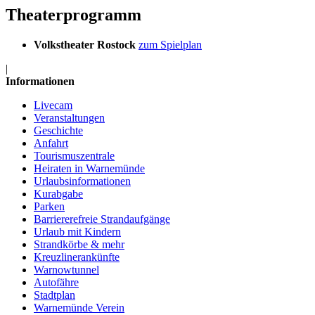
Theaterprogramm
Volkstheater Rostock
zum Spielplan
|
Informationen
Livecam
Veranstaltungen
Geschichte
Anfahrt
Tourismuszentrale
Heiraten in Warnemünde
Urlaubsinformationen
Kurabgabe
Parken
Barriererefreie Strandaufgänge
Urlaub mit Kindern
Strandkörbe & mehr
Kreuzlinerankünfte
Warnowtunnel
Autofähre
Stadtplan
Warnemünde Verein