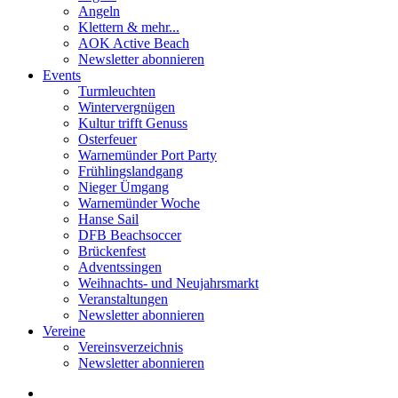
Angeln
Klettern & mehr...
AOK Active Beach
Newsletter abonnieren
Events
Turmleuchten
Wintervergnügen
Kultur trifft Genuss
Osterfeuer
Warnemünder Port Party
Frühlingslandgang
Nieger Ümgang
Warnemünder Woche
Hanse Sail
DFB Beachsoccer
Brückenfest
Adventssingen
Weihnachts- und Neujahrsmarkt
Veranstaltungen
Newsletter abonnieren
Vereine
Vereinsverzeichnis
Newsletter abonnieren