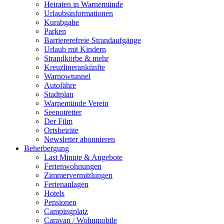
Heiraten in Warnemünde
Urlaubsinformationen
Kurabgabe
Parken
Barriererefreie Strandaufgänge
Urlaub mit Kindern
Strandkörbe & mehr
Kreuzlinerankünfte
Warnowtunnel
Autofähre
Stadtplan
Warnemünde Verein
Seenotretter
Der Film
Ortsbeiräte
Newsletter abonnieren
Beherbergung
Last Minute & Angebote
Ferienwohnungen
Zimmervermittlungen
Ferienanlagen
Hotels
Pensionen
Campingplatz
Caravan / Wohnmobile