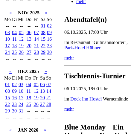
--
--
--
--
--
--
--
mehr
«
NOV 2025
»
Abendtafel(n)
Mo
Di
Mi
Do
Fr
Sa
So
--
--
--
--
--
01
02
06.10.2025, 17:00 Uhr
03
04
05
06
07
08
09
10
11
12
13
14
15
16
im Restaurant "Gutmannsdörfer",
17
18
19
20
21
22
23
Park-Hotel Hübner
24
25
26
27
28
29
30
mehr
--
--
--
--
--
--
--
«
DEZ 2025
»
Tischtennis-Turnier
Mo
Di
Mi
Do
Fr
Sa
So
01
02
03
04
05
06
07
06.10.2025, 18:00 Uhr
08
09
10
11
12
13
14
15
16
17
18
19
20
21
im
Dock Inn Hostel
Warnemünde
22
23
24
25
26
27
28
mehr
29
30
31
--
--
--
--
--
--
--
--
--
--
--
Blue Monday – Ein
«
JAN 2026
»