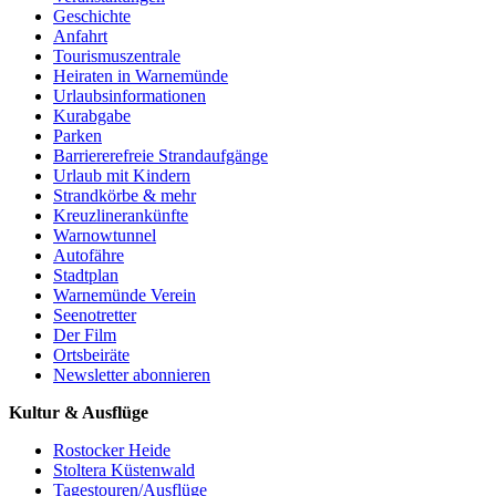
Geschichte
Anfahrt
Tourismuszentrale
Heiraten in Warnemünde
Urlaubsinformationen
Kurabgabe
Parken
Barriererefreie Strandaufgänge
Urlaub mit Kindern
Strandkörbe & mehr
Kreuzlinerankünfte
Warnowtunnel
Autofähre
Stadtplan
Warnemünde Verein
Seenotretter
Der Film
Ortsbeiräte
Newsletter abonnieren
Kultur & Ausflüge
Rostocker Heide
Stoltera Küstenwald
Tagestouren/Ausflüge