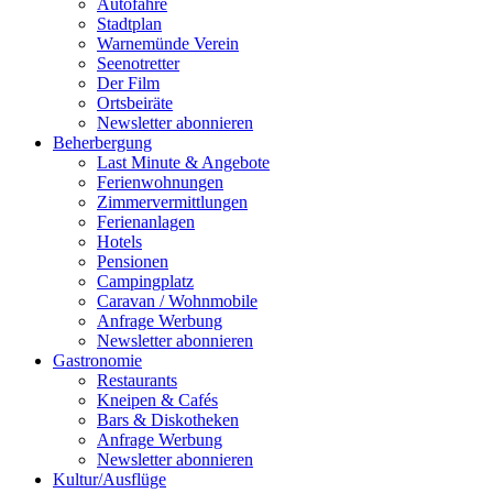
Autofähre
Stadtplan
Warnemünde Verein
Seenotretter
Der Film
Ortsbeiräte
Newsletter abonnieren
Beherbergung
Last Minute & Angebote
Ferienwohnungen
Zimmervermittlungen
Ferienanlagen
Hotels
Pensionen
Campingplatz
Caravan / Wohnmobile
Anfrage Werbung
Newsletter abonnieren
Gastronomie
Restaurants
Kneipen & Cafés
Bars & Diskotheken
Anfrage Werbung
Newsletter abonnieren
Kultur
/
Ausflüge