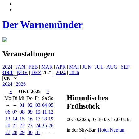
Der Warnemünder
Veranstaltungen
2024
|
JAN
|
FEB
|
MAR
|
APR
|
MAI
|
JUN
|
JUL
|
AUG
|
SEP
|
OKT
|
NOV
|
DEZ
2025 |
2024
|
2026
2024
|
2026
«
OKT 2025
»
Himmlisches
Mo
Di
Mi
Do
Fr
Sa
So
Frühstück
--
--
01
02
03
04
05
06
07
08
09
10
11
12
13
14
15
16
17
18
19
06.10.2025, 07:30 bis 12:00 Uhr
20
21
22
23
24
25
26
in der Sky-Bar,
Hotel Neptun
27
28
29
30
31
--
--