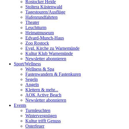
Rostocker Heide
Stoltera Küstenwald
Tagestouren/Ausflüge
Hafenrundfahrten
Theater
Leuchtturm
Heimatmuseum
Edvard-Munch-Haus
Zoo Rostock
Evgl. Kirche zu Warnemünde
Kultur Klub Warnemünde
Newsletter abonnieren
Sport
/
Wellness
Wellness & Spa
Fastenwandern & Fastenkuren
Segeln
Angeln
Klettern & mehr...
AOK Active Beach
Newsletter abonnieren
Events
Turmleuchten
Wintervergnügen
Kultur trifft Genuss
Osterfeuer