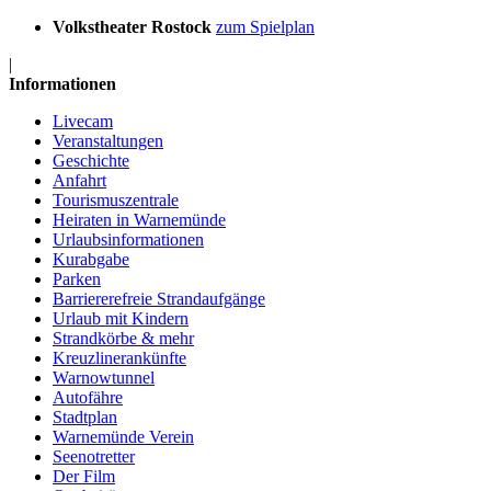
Volkstheater Rostock
zum Spielplan
|
Informationen
Livecam
Veranstaltungen
Geschichte
Anfahrt
Tourismuszentrale
Heiraten in Warnemünde
Urlaubsinformationen
Kurabgabe
Parken
Barriererefreie Strandaufgänge
Urlaub mit Kindern
Strandkörbe & mehr
Kreuzlinerankünfte
Warnowtunnel
Autofähre
Stadtplan
Warnemünde Verein
Seenotretter
Der Film