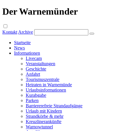
Der Warnemünder
Kontakt
Archive
Startseite
News
Informationen
Livecam
Veranstaltungen
Geschichte
Anfahrt
Tourismuszentrale
Heiraten in Warnemünde
Urlaubsinformationen
Kurabgabe
Parken
Barriererefreie Strandaufgänge
Urlaub mit Kindern
Strandkörbe & mehr
Kreuzlinerankünfte
Warnowtunnel