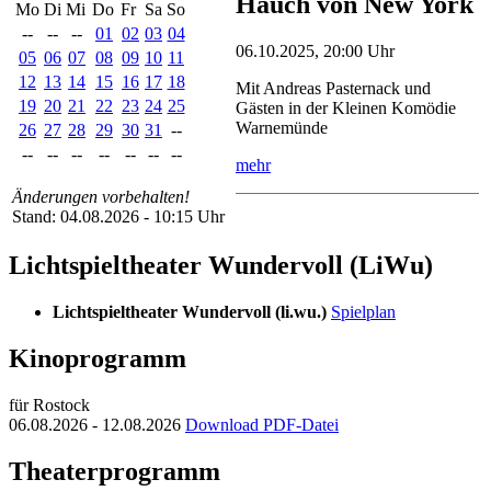
Hauch von New York
Mo
Di
Mi
Do
Fr
Sa
So
--
--
--
01
02
03
04
06.10.2025, 20:00 Uhr
05
06
07
08
09
10
11
12
13
14
15
16
17
18
Mit Andreas Pasternack und
19
20
21
22
23
24
25
Gästen in der Kleinen Komödie
Warnemünde
26
27
28
29
30
31
--
--
--
--
--
--
--
--
mehr
Änderungen vorbehalten!
Stand: 04.08.2026 - 10:15 Uhr
Lichtspieltheater Wundervoll (LiWu)
Lichtspieltheater Wundervoll (li.wu.)
Spielplan
Kinoprogramm
für Rostock
06.08.2026 - 12.08.2026
Download PDF-Datei
Theaterprogramm