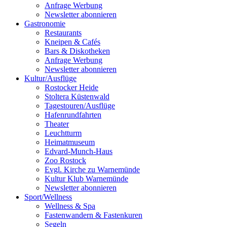
Anfrage Werbung
Newsletter abonnieren
Gastronomie
Restaurants
Kneipen & Cafés
Bars & Diskotheken
Anfrage Werbung
Newsletter abonnieren
Kultur
/
Ausflüge
Rostocker Heide
Stoltera Küstenwald
Tagestouren/Ausflüge
Hafenrundfahrten
Theater
Leuchtturm
Heimatmuseum
Edvard-Munch-Haus
Zoo Rostock
Evgl. Kirche zu Warnemünde
Kultur Klub Warnemünde
Newsletter abonnieren
Sport
/
Wellness
Wellness & Spa
Fastenwandern & Fastenkuren
Segeln