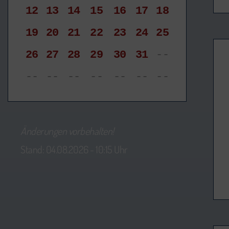
12
13
14
15
16
17
18
19
20
21
22
23
24
25
26
27
28
29
30
31
--
--
--
--
--
--
--
--
Änderungen vorbehalten!
Stand: 04.08.2026 - 10:15 Uhr