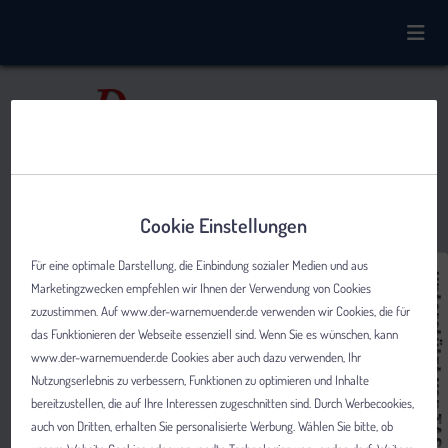
Cookie Einstellungen
Für eine optimale Darstellung, die Einbindung sozialer Medien und aus
Marketingzwecken empfehlen wir Ihnen der Verwendung von Cookies
zuzustimmen. Auf www.der-warnemuender.de verwenden wir Cookies, die für
das Funktionieren der Webseite essenziell sind. Wenn Sie es wünschen, kann
www.der-warnemuender.de Cookies aber auch dazu verwenden, Ihr
Nutzungserlebnis zu verbessern, Funktionen zu optimieren und Inhalte
bereitzustellen, die auf Ihre Interessen zugeschnitten sind. Durch Werbecookies,
auch von Dritten, erhalten Sie personalisierte Werbung. Wählen Sie bitte, ob