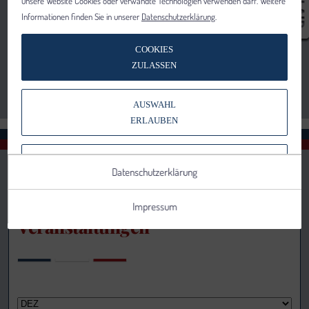
unsere Website Cookies oder verwandte Technologien verwenden darf. Weitere
Informationen finden Sie in unserer
Datenschutzerklärung
.
COOKIES
ZULASSEN
AUSWAHL
ERLAUBEN
NUR NOTWENDIGE COOKIES
Datenschutzerklärung
VERWENDEN
Impressum
Veranstaltungen
Notwendig
Statistik
Details anzeigen