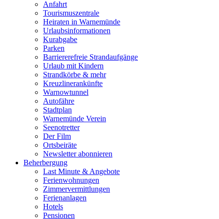
Anfahrt
Tourismuszentrale
Heiraten in Warnemünde
Urlaubsinformationen
Kurabgabe
Parken
Barriererefreie Strandaufgänge
Urlaub mit Kindern
Strandkörbe & mehr
Kreuzlinerankünfte
Warnowtunnel
Autofähre
Stadtplan
Warnemünde Verein
Seenotretter
Der Film
Ortsbeiräte
Newsletter abonnieren
Beherbergung
Last Minute & Angebote
Ferienwohnungen
Zimmervermittlungen
Ferienanlagen
Hotels
Pensionen