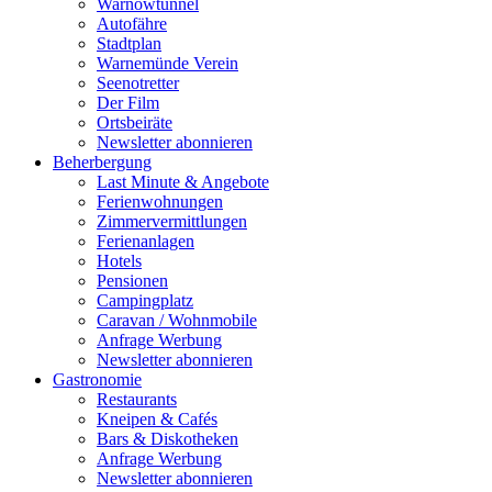
Warnowtunnel
Autofähre
Stadtplan
Warnemünde Verein
Seenotretter
Der Film
Ortsbeiräte
Newsletter abonnieren
Beherbergung
Last Minute & Angebote
Ferienwohnungen
Zimmervermittlungen
Ferienanlagen
Hotels
Pensionen
Campingplatz
Caravan / Wohnmobile
Anfrage Werbung
Newsletter abonnieren
Gastronomie
Restaurants
Kneipen & Cafés
Bars & Diskotheken
Anfrage Werbung
Newsletter abonnieren