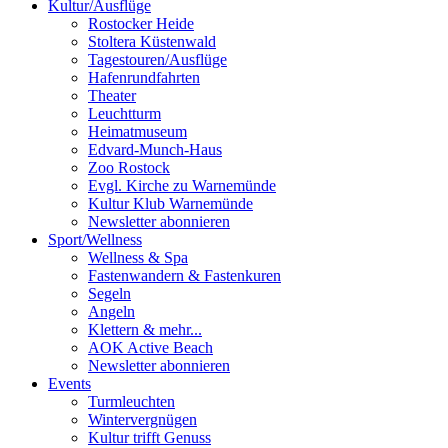
Kultur
/
Ausflüge
Rostocker Heide
Stoltera Küstenwald
Tagestouren/Ausflüge
Hafenrundfahrten
Theater
Leuchtturm
Heimatmuseum
Edvard-Munch-Haus
Zoo Rostock
Evgl. Kirche zu Warnemünde
Kultur Klub Warnemünde
Newsletter abonnieren
Sport
/
Wellness
Wellness & Spa
Fastenwandern & Fastenkuren
Segeln
Angeln
Klettern & mehr...
AOK Active Beach
Newsletter abonnieren
Events
Turmleuchten
Wintervergnügen
Kultur trifft Genuss