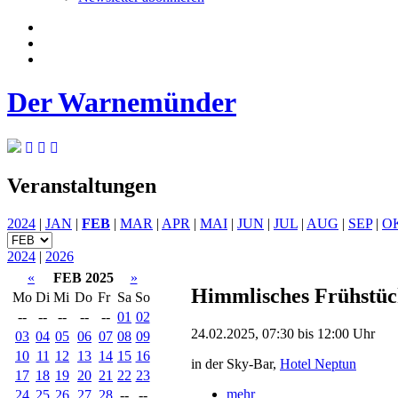
Der Warnemünder
Veranstaltungen
2024
|
JAN
|
FEB
|
MAR
|
APR
|
MAI
|
JUN
|
JUL
|
AUG
|
SEP
|
O
2024
|
2026
«
FEB 2025
»
Himmlisches Frühstü
Mo
Di
Mi
Do
Fr
Sa
So
--
--
--
--
--
01
02
24.02.2025, 07:30 bis 12:00 Uhr
03
04
05
06
07
08
09
10
11
12
13
14
15
16
in der Sky-Bar,
Hotel Neptun
17
18
19
20
21
22
23
mehr
24
25
26
27
28
--
--