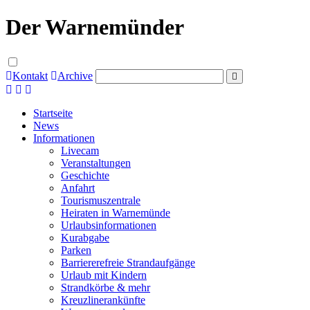
Der Warnemünder
Kontakt
Archive
Startseite
News
Informationen
Livecam
Veranstaltungen
Geschichte
Anfahrt
Tourismuszentrale
Heiraten in Warnemünde
Urlaubsinformationen
Kurabgabe
Parken
Barriererefreie Strandaufgänge
Urlaub mit Kindern
Strandkörbe & mehr
Kreuzlinerankünfte