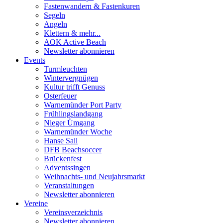
Fastenwandern & Fastenkuren
Segeln
Angeln
Klettern & mehr...
AOK Active Beach
Newsletter abonnieren
Events
Turmleuchten
Wintervergnügen
Kultur trifft Genuss
Osterfeuer
Warnemünder Port Party
Frühlingslandgang
Nieger Ümgang
Warnemünder Woche
Hanse Sail
DFB Beachsoccer
Brückenfest
Adventssingen
Weihnachts- und Neujahrsmarkt
Veranstaltungen
Newsletter abonnieren
Vereine
Vereinsverzeichnis
Newsletter abonnieren