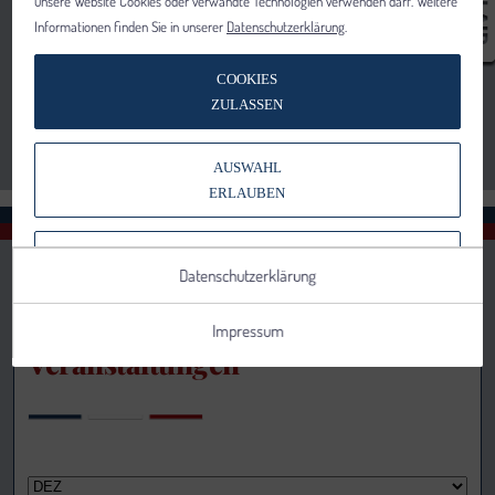
unsere Website Cookies oder verwandte Technologien verwenden darf. Weitere
Informationen finden Sie in unserer
Datenschutzerklärung
.
COOKIES
ZULASSEN
AUSWAHL
ERLAUBEN
NUR NOTWENDIGE COOKIES
Datenschutzerklärung
VERWENDEN
Impressum
Veranstaltungen
Notwendig
Statistik
Details anzeigen