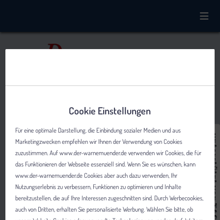
Cookie Einstellungen
Für eine optimale Darstellung, die Einbindung sozialer Medien und aus
Marketingzwecken empfehlen wir Ihnen der Verwendung von Cookies
zuzustimmen. Auf www.der-warnemuender.de verwenden wir Cookies, die für
das Funktionieren der Webseite essenziell sind. Wenn Sie es wünschen, kann
www.der-warnemuender.de Cookies aber auch dazu verwenden, Ihr
Nutzungserlebnis zu verbessern, Funktionen zu optimieren und Inhalte
bereitzustellen, die auf Ihre Interessen zugeschnitten sind. Durch Werbecookies,
auch von Dritten, erhalten Sie personalisierte Werbung. Wählen Sie bitte, ob