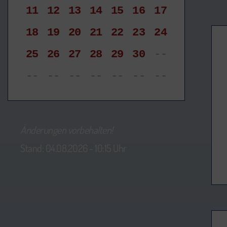
11
12
13
14
15
16
17
18
19
20
21
22
23
24
25
26
27
28
29
30
--
--
--
--
--
--
--
--
Änderungen vorbehalten!
Stand: 04.08.2026 - 10:15 Uhr