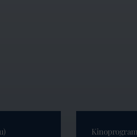
u)
Kinoprogra