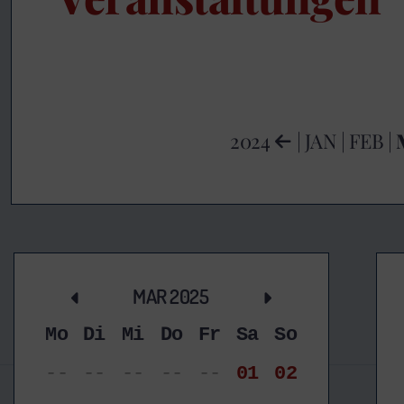
2024
|
JAN
|
FEB
|
MAR 2025
Mo
Di
Mi
Do
Fr
Sa
So
--
--
--
--
--
01
02