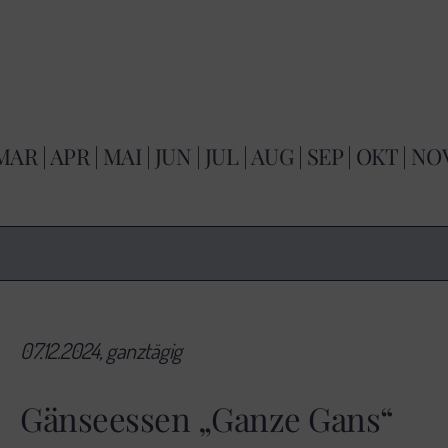
MAR
|
APR
|
MAI
|
JUN
|
JUL
|
AUG
|
SEP
|
OKT
|
NO
07.12.2024, ganztägig
Gänseessen „Ganze Gans“