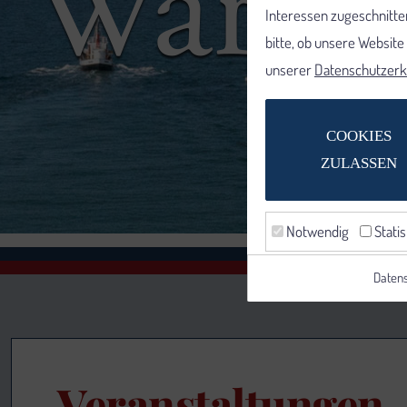
Interessen zugeschnitten
bitte, ob unsere Websit
unserer
Datenschutzerk
COOKIES
ZULASSEN
Notwendig
Statis
Datens
Veranstaltungen