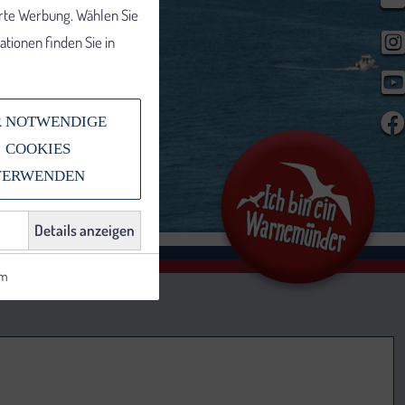
erte Werbung. Wählen Sie
tionen finden Sie in
 NOTWENDIGE
COOKIES
VERWENDEN
Details anzeigen
um