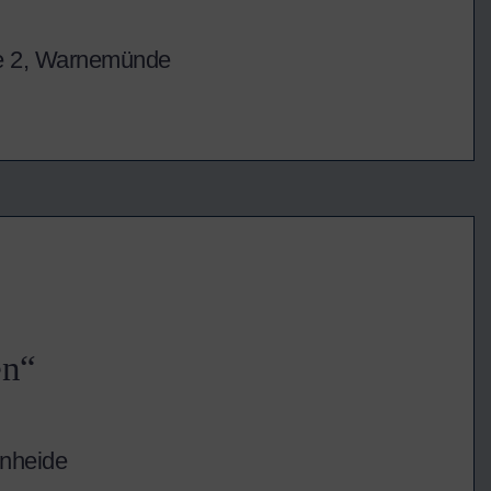
e 2, Warnemünde
en“
nheide