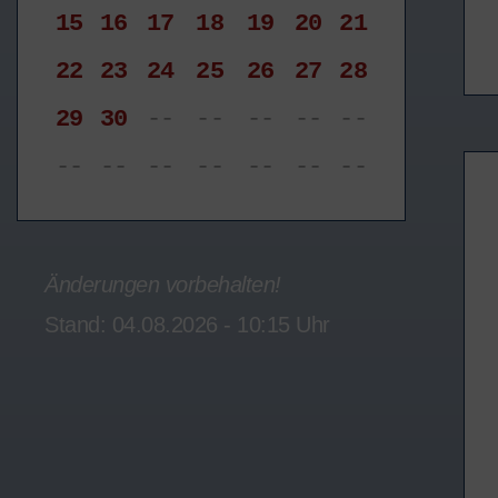
15
16
17
18
19
20
21
22
23
24
25
26
27
28
29
30
--
--
--
--
--
--
--
--
--
--
--
--
Änderungen vorbehalten!
Stand: 04.08.2026 - 10:15 Uhr