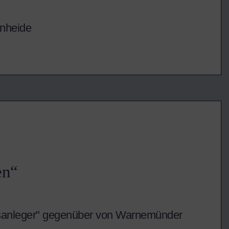
nheide
en“
ffsanleger" gegenüber von Warnemünder