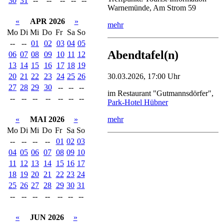
30
31
--
--
--
--
--
Warnemünde, Am Strom 59
«
APR 2026
»
mehr
Mo
Di
Mi
Do
Fr
Sa
So
--
--
01
02
03
04
05
Abendtafel(n)
06
07
08
09
10
11
12
13
14
15
16
17
18
19
20
21
22
23
24
25
26
30.03.2026, 17:00 Uhr
27
28
29
30
--
--
--
im Restaurant "Gutmannsdörfer",
--
--
--
--
--
--
--
Park-Hotel Hübner
«
MAI 2026
»
mehr
Mo
Di
Mi
Do
Fr
Sa
So
--
--
--
--
01
02
03
04
05
06
07
08
09
10
11
12
13
14
15
16
17
18
19
20
21
22
23
24
25
26
27
28
29
30
31
--
--
--
--
--
--
--
«
JUN 2026
»