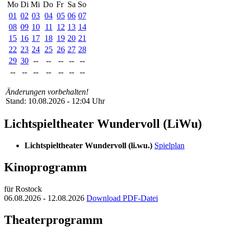
Mo
Di
Mi
Do
Fr
Sa
So
01
02
03
04
05
06
07
08
09
10
11
12
13
14
15
16
17
18
19
20
21
22
23
24
25
26
27
28
29
30
--
--
--
--
--
--
--
--
--
--
--
--
Änderungen vorbehalten!
Stand: 10.08.2026 - 12:04 Uhr
Lichtspieltheater Wundervoll (LiWu)
Lichtspieltheater Wundervoll (li.wu.)
Spielplan
Kinoprogramm
für Rostock
06.08.2026 - 12.08.2026
Download PDF-Datei
Theaterprogramm