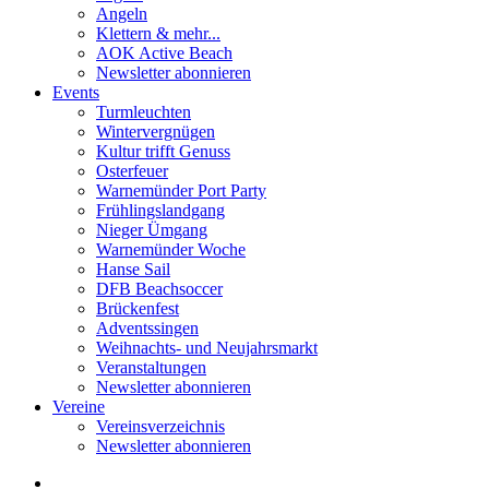
Angeln
Klettern & mehr...
AOK Active Beach
Newsletter abonnieren
Events
Turmleuchten
Wintervergnügen
Kultur trifft Genuss
Osterfeuer
Warnemünder Port Party
Frühlingslandgang
Nieger Ümgang
Warnemünder Woche
Hanse Sail
DFB Beachsoccer
Brückenfest
Adventssingen
Weihnachts- und Neujahrsmarkt
Veranstaltungen
Newsletter abonnieren
Vereine
Vereinsverzeichnis
Newsletter abonnieren