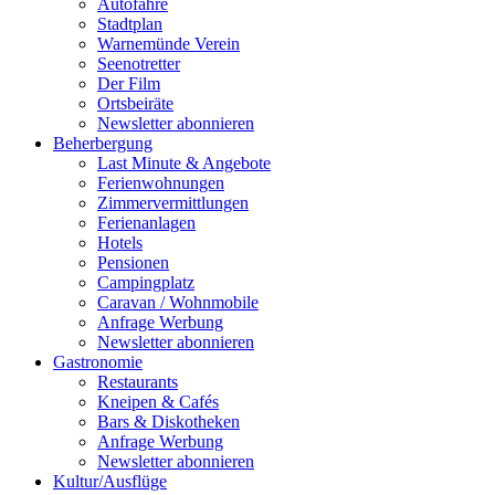
Autofähre
Stadtplan
Warnemünde Verein
Seenotretter
Der Film
Ortsbeiräte
Newsletter abonnieren
Beherbergung
Last Minute & Angebote
Ferienwohnungen
Zimmervermittlungen
Ferienanlagen
Hotels
Pensionen
Campingplatz
Caravan / Wohnmobile
Anfrage Werbung
Newsletter abonnieren
Gastronomie
Restaurants
Kneipen & Cafés
Bars & Diskotheken
Anfrage Werbung
Newsletter abonnieren
Kultur
/
Ausflüge