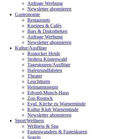
Anfrage Werbung
Newsletter abonnieren
Gastronomie
Restaurants
Kneipen & Cafés
Bars & Diskotheken
Anfrage Werbung
Newsletter abonnieren
Kultur
/
Ausflüge
Rostocker Heide
Stoltera Küstenwald
Tagestouren/Ausflüge
Hafenrundfahrten
Theater
Leuchtturm
Heimatmuseum
Edvard-Munch-Haus
Zoo Rostock
Evgl. Kirche zu Warnemünde
Kultur Klub Warnemünde
Newsletter abonnieren
Sport
/
Wellness
Wellness & Spa
Fastenwandern & Fastenkuren
Segeln