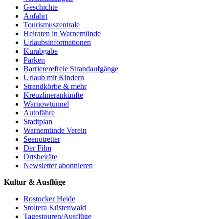
Geschichte
Anfahrt
Tourismuszentrale
Heiraten in Warnemünde
Urlaubsinformationen
Kurabgabe
Parken
Barriererefreie Strandaufgänge
Urlaub mit Kindern
Strandkörbe & mehr
Kreuzlinerankünfte
Warnowtunnel
Autofähre
Stadtplan
Warnemünde Verein
Seenotretter
Der Film
Ortsbeiräte
Newsletter abonnieren
Kultur & Ausflüge
Rostocker Heide
Stoltera Küstenwald
Tagestouren/Ausflüge