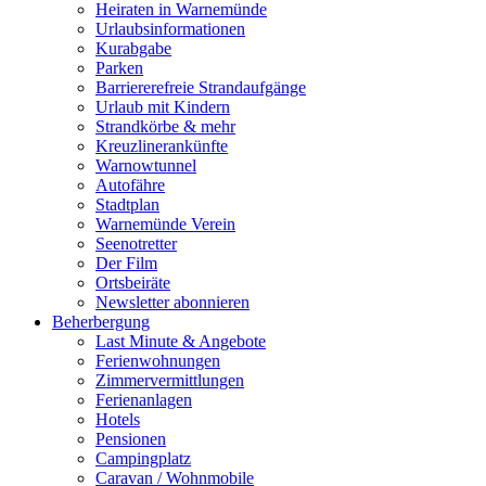
Heiraten in Warnemünde
Urlaubsinformationen
Kurabgabe
Parken
Barriererefreie Strandaufgänge
Urlaub mit Kindern
Strandkörbe & mehr
Kreuzlinerankünfte
Warnowtunnel
Autofähre
Stadtplan
Warnemünde Verein
Seenotretter
Der Film
Ortsbeiräte
Newsletter abonnieren
Beherbergung
Last Minute & Angebote
Ferienwohnungen
Zimmervermittlungen
Ferienanlagen
Hotels
Pensionen
Campingplatz
Caravan / Wohnmobile