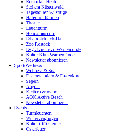
Rostocker Heide
Stoltera Küstenwald
Tagestouren/Ausflüge
Hafenrundfahrten
Theater
Leuchtturm
Heimatmuseum
Edvard-Munch-Haus
Zoo Rostock
Evgl. Kirche zu Warnemünde
Kultur Klub Warnemünde
Newsletter abonnieren
Sport
/
Wellness
Wellness & Spa
Fastenwandern & Fastenkuren
Segeln
Angeln
Klettern & mehr...
AOK Active Beach
Newsletter abonnieren
Events
Turmleuchten
Wintervergnügen
Kultur trifft Genuss
Osterfeuer