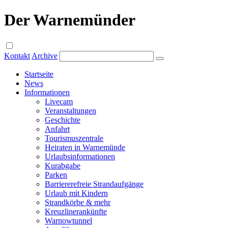
Der Warnemünder
Kontakt
Archive
Startseite
News
Informationen
Livecam
Veranstaltungen
Geschichte
Anfahrt
Tourismuszentrale
Heiraten in Warnemünde
Urlaubsinformationen
Kurabgabe
Parken
Barriererefreie Strandaufgänge
Urlaub mit Kindern
Strandkörbe & mehr
Kreuzlinerankünfte
Warnowtunnel