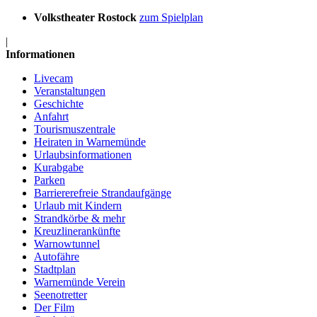
Volkstheater Rostock
zum Spielplan
|
Informationen
Livecam
Veranstaltungen
Geschichte
Anfahrt
Tourismuszentrale
Heiraten in Warnemünde
Urlaubsinformationen
Kurabgabe
Parken
Barriererefreie Strandaufgänge
Urlaub mit Kindern
Strandkörbe & mehr
Kreuzlinerankünfte
Warnowtunnel
Autofähre
Stadtplan
Warnemünde Verein
Seenotretter
Der Film