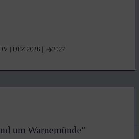
OV
|
DEZ
2026 |
2027
rund um Warnemünde"