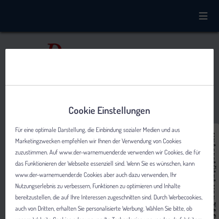
Cookie Einstellungen
Für eine optimale Darstellung, die Einbindung sozialer Medien und aus
Marketingzwecken empfehlen wir Ihnen der Verwendung von Cookies
zuzustimmen. Auf www.der-warnemuender.de verwenden wir Cookies, die für
das Funktionieren der Webseite essenziell sind. Wenn Sie es wünschen, kann
www.der-warnemuender.de Cookies aber auch dazu verwenden, Ihr
Nutzungserlebnis zu verbessern, Funktionen zu optimieren und Inhalte
bereitzustellen, die auf Ihre Interessen zugeschnitten sind. Durch Werbecookies,
auch von Dritten, erhalten Sie personalisierte Werbung. Wählen Sie bitte, ob