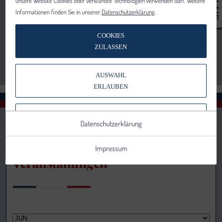
unsere Website Cookies oder verwandte Technologien verwenden darf. Weitere
Informationen finden Sie in unserer
Datenschutzerklärung
.
COOKIES
ZULASSEN
AUSWAHL
ERLAUBEN
NUR NOTWENDIGE COOKIES
Datenschutzerklärung
VERWENDEN
Impressum
Veranstaltungen
Notwendig
Statistik
Details anzeigen