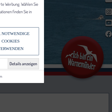
erte Werbung. Wählen Sie
tionen finden Sie in
 NOTWENDIGE
COOKIES
VERWENDEN
Details anzeigen
um