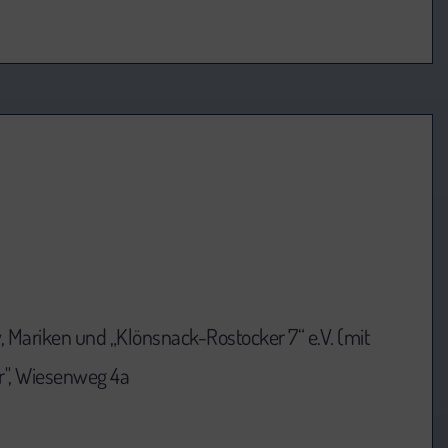
, Mariken und „Klönsnack-Rostocker 7“ e.V. (mit
r", Wiesenweg 4a