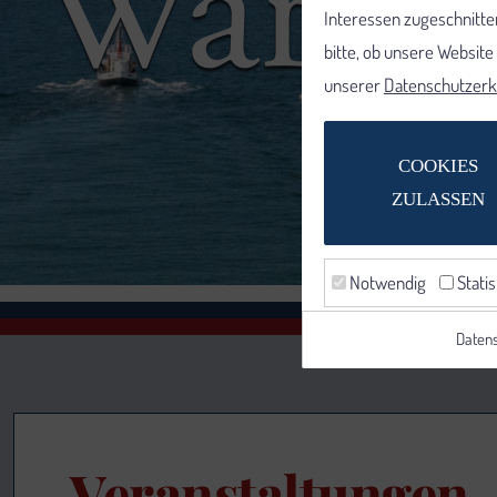
Interessen zugeschnitten
bitte, ob unsere Websit
unserer
Datenschutzerk
COOKIES
ZULASSEN
Notwendig
Statis
Datens
Veranstaltungen