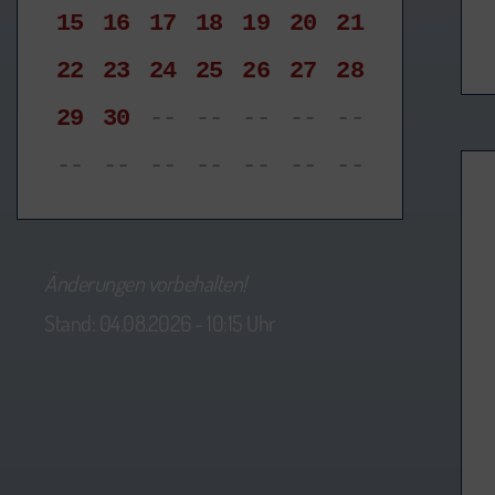
15
16
17
18
19
20
21
22
23
24
25
26
27
28
29
30
--
--
--
--
--
--
--
--
--
--
--
--
Änderungen vorbehalten!
Stand: 04.08.2026 - 10:15 Uhr