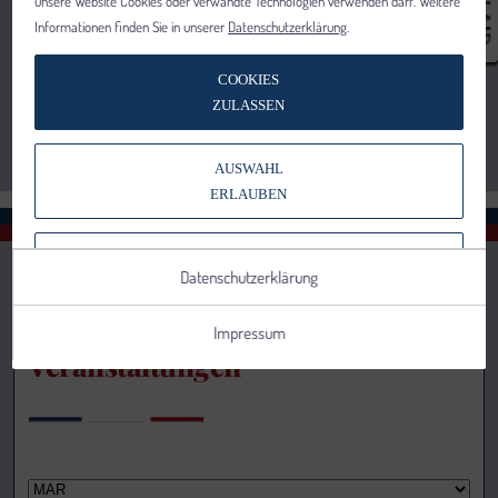
unsere Website Cookies oder verwandte Technologien verwenden darf. Weitere
Informationen finden Sie in unserer
Datenschutzerklärung
.
COOKIES
ZULASSEN
AUSWAHL
ERLAUBEN
NUR NOTWENDIGE COOKIES
Datenschutzerklärung
VERWENDEN
Impressum
Veranstaltungen
Notwendig
Statistik
Details anzeigen