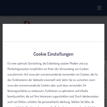
Cookie Einstellungen
Für eine optimale Darstellung, die Einbindung sozialer Medien und aus
Marketingzwecken empfehlen wir Ihnen der Verwendung von Cookies
zuzustimmen. Auf www.der-warnemuender.de verwenden wir Cookies, die für
das Funktionieren der Webseite essenziell sind. Wenn Sie es wünschen, kann
www.der-warnemuender.de Cookies aber auch dazu verwenden, Ihr
Nutzungserlebnis zu verbessern, Funktionen zu optimieren und Inhalte
bereitzustellen, die auf Ihre Interessen zugeschnitten sind. Durch Werbecookies,
auch von Dritten, erhalten Sie personalisierte Werbung. Wählen Sie bitte, ob