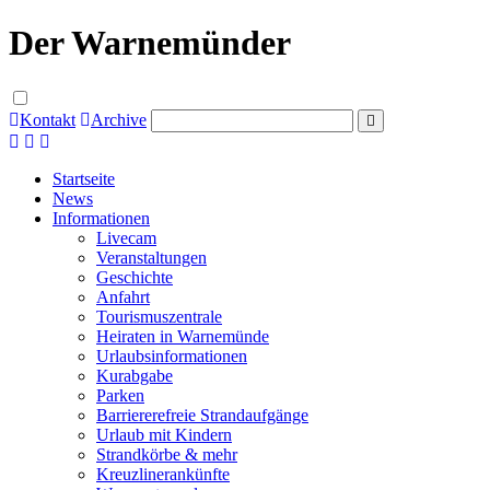
Der Warnemünder
Kontakt
Archive
Startseite
News
Informationen
Livecam
Veranstaltungen
Geschichte
Anfahrt
Tourismuszentrale
Heiraten in Warnemünde
Urlaubsinformationen
Kurabgabe
Parken
Barriererefreie Strandaufgänge
Urlaub mit Kindern
Strandkörbe & mehr
Kreuzlinerankünfte