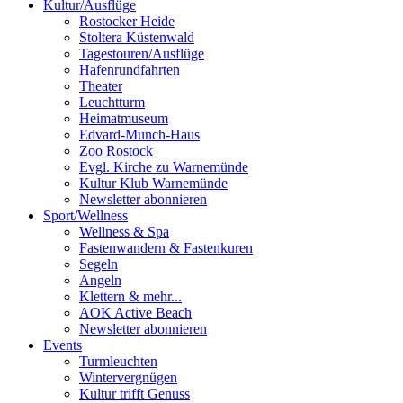
Kultur
/
Ausflüge
Rostocker Heide
Stoltera Küstenwald
Tagestouren/Ausflüge
Hafenrundfahrten
Theater
Leuchtturm
Heimatmuseum
Edvard-Munch-Haus
Zoo Rostock
Evgl. Kirche zu Warnemünde
Kultur Klub Warnemünde
Newsletter abonnieren
Sport
/
Wellness
Wellness & Spa
Fastenwandern & Fastenkuren
Segeln
Angeln
Klettern & mehr...
AOK Active Beach
Newsletter abonnieren
Events
Turmleuchten
Wintervergnügen
Kultur trifft Genuss