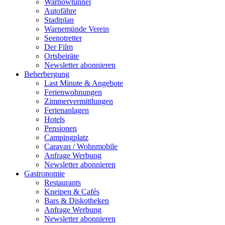
Warnowtunnel
Autofähre
Stadtplan
Warnemünde Verein
Seenotretter
Der Film
Ortsbeiräte
Newsletter abonnieren
Beherbergung
Last Minute & Angebote
Ferienwohnungen
Zimmervermittlungen
Ferienanlagen
Hotels
Pensionen
Campingplatz
Caravan / Wohnmobile
Anfrage Werbung
Newsletter abonnieren
Gastronomie
Restaurants
Kneipen & Cafés
Bars & Diskotheken
Anfrage Werbung
Newsletter abonnieren