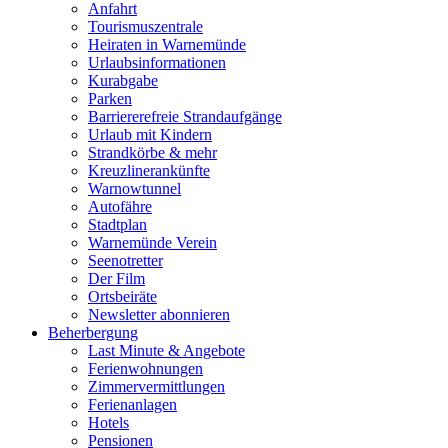
Anfahrt
Tourismuszentrale
Heiraten in Warnemünde
Urlaubsinformationen
Kurabgabe
Parken
Barriererefreie Strandaufgänge
Urlaub mit Kindern
Strandkörbe & mehr
Kreuzlinerankünfte
Warnowtunnel
Autofähre
Stadtplan
Warnemünde Verein
Seenotretter
Der Film
Ortsbeiräte
Newsletter abonnieren
Beherbergung
Last Minute & Angebote
Ferienwohnungen
Zimmervermittlungen
Ferienanlagen
Hotels
Pensionen