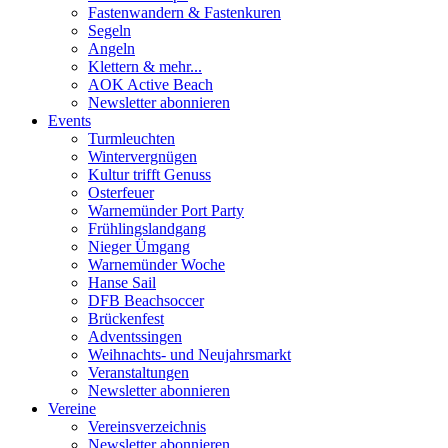
Fastenwandern & Fastenkuren
Segeln
Angeln
Klettern & mehr...
AOK Active Beach
Newsletter abonnieren
Events
Turmleuchten
Wintervergnügen
Kultur trifft Genuss
Osterfeuer
Warnemünder Port Party
Frühlingslandgang
Nieger Ümgang
Warnemünder Woche
Hanse Sail
DFB Beachsoccer
Brückenfest
Adventssingen
Weihnachts- und Neujahrsmarkt
Veranstaltungen
Newsletter abonnieren
Vereine
Vereinsverzeichnis
Newsletter abonnieren