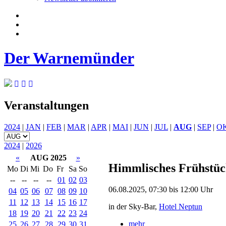
Der Warnemünder
Veranstaltungen
2024
|
JAN
|
FEB
|
MAR
|
APR
|
MAI
|
JUN
|
JUL
|
AUG
|
SEP
|
O
2024
|
2026
«
AUG 2025
»
Himmlisches Frühstü
Mo
Di
Mi
Do
Fr
Sa
So
--
--
--
--
01
02
03
06.08.2025, 07:30 bis 12:00 Uhr
04
05
06
07
08
09
10
11
12
13
14
15
16
17
in der Sky-Bar,
Hotel Neptun
18
19
20
21
22
23
24
mehr
25
26
27
28
29
30
31