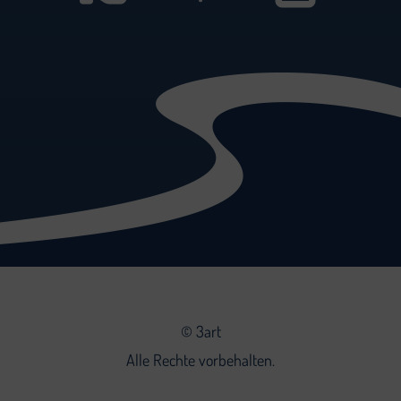
©
3art
Alle Rechte vorbehalten.