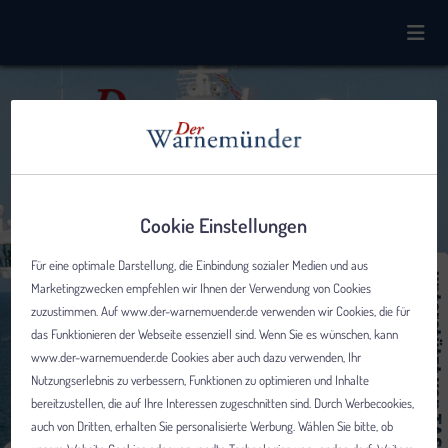
Cookie Einstellungen
Für eine optimale Darstellung, die Einbindung sozialer Medien und aus
Marketingzwecken empfehlen wir Ihnen der Verwendung von Cookies
zuzustimmen. Auf www.der-warnemuender.de verwenden wir Cookies, die für
das Funktionieren der Webseite essenziell sind. Wenn Sie es wünschen, kann
www.der-warnemuender.de Cookies aber auch dazu verwenden, Ihr
Nutzungserlebnis zu verbessern, Funktionen zu optimieren und Inhalte
bereitzustellen, die auf Ihre Interessen zugeschnitten sind. Durch Werbecookies,
auch von Dritten, erhalten Sie personalisierte Werbung. Wählen Sie bitte, ob