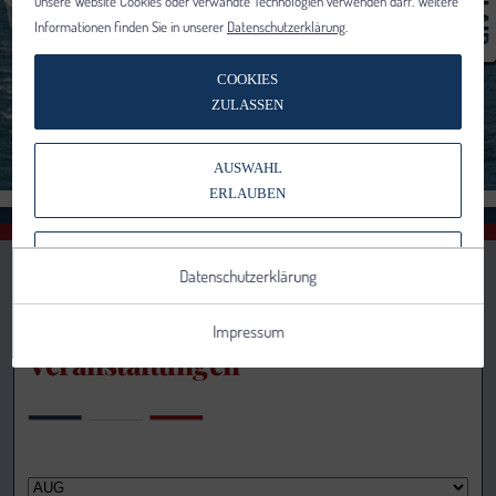
unsere Website Cookies oder verwandte Technologien verwenden darf. Weitere
Informationen finden Sie in unserer
Datenschutzerklärung
.
COOKIES
ZULASSEN
AUSWAHL
ERLAUBEN
NUR NOTWENDIGE COOKIES
Datenschutzerklärung
VERWENDEN
Impressum
Veranstaltungen
Notwendig
Statistik
Details anzeigen