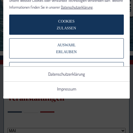
unsere Website Cookies oder verwandte Technologien verwenden darf. Weitere
Informationen finden Sie in unserer
Datenschutzerklärung
.
COOKIES
ZULASSEN
AUSWAHL
ERLAUBEN
NUR NOTWENDIGE COOKIES
Datenschutzerklärung
VERWENDEN
Impressum
Veranstaltungen
Notwendig
Statistik
Details anzeigen