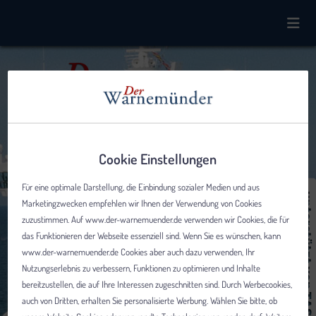
Cookie Einstellungen
Für eine optimale Darstellung, die Einbindung sozialer Medien und aus
Marketingzwecken empfehlen wir Ihnen der Verwendung von Cookies
zuzustimmen. Auf www.der-warnemuender.de verwenden wir Cookies, die für
das Funktionieren der Webseite essenziell sind. Wenn Sie es wünschen, kann
www.der-warnemuender.de Cookies aber auch dazu verwenden, Ihr
Nutzungserlebnis zu verbessern, Funktionen zu optimieren und Inhalte
bereitzustellen, die auf Ihre Interessen zugeschnitten sind. Durch Werbecookies,
auch von Dritten, erhalten Sie personalisierte Werbung. Wählen Sie bitte, ob