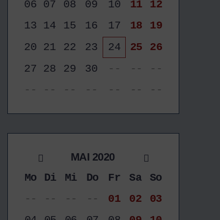
06
07
08
09
10
11
12
13
14
15
16
17
18
19
20
21
22
23
24
25
26
27
28
29
30
--
--
--
--
--
--
--
--
--
--
MAI 2020
Mo
Di
Mi
Do
Fr
Sa
So
--
--
--
--
01
02
03