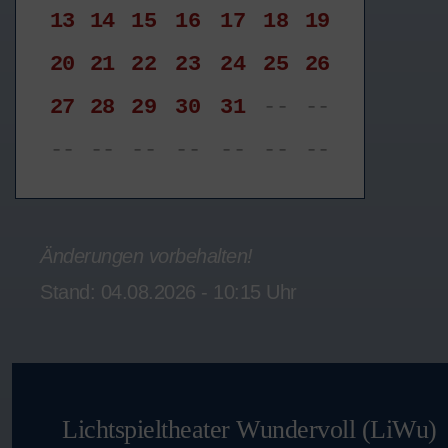
13
14
15
16
17
18
19
20
21
22
23
24
25
26
27
28
29
30
31
--
--
--
--
--
--
--
--
--
Änderungen vorbehalten!
Stand: 04.08.2026 - 10:15 Uhr
Lichtspieltheater Wundervoll (LiWu)