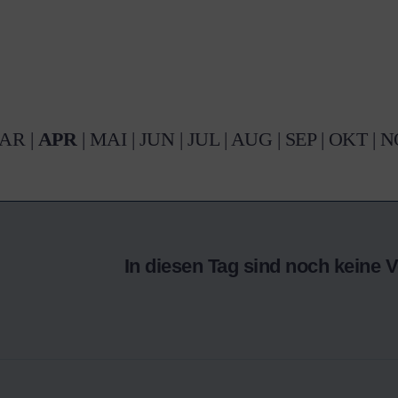
AR
|
APR
|
MAI
|
JUN
|
JUL
|
AUG
|
SEP
|
OKT
|
N
In diesen Tag sind noch keine 