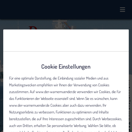
Cookie Einstellungen
Für eine optimale Darstellung, die Einbindung sozialer Medien und aus
Marketingzwecken empfehlen wir Ihnen der Verwendung von Cookies
zuzustimmen. Auf www.der-warnemuender.de verwenden wir Cookies, die für
das Funktionieren der Webseite essenziell sind. Wenn Sie es wünschen, kann
www.der-warnemuender.de Cookies aber auch dazu verwenden, Ihr
Nutzungserlebnis zu verbessern, Funktionen zu optimieren und Inhalte
bereitzustellen, die auf Ihre Interessen zugeschnitten sind. Durch Werbecookies,
auch von Dritten, erhalten Sie personalisierte Werbung. Wählen Sie bitte, ob