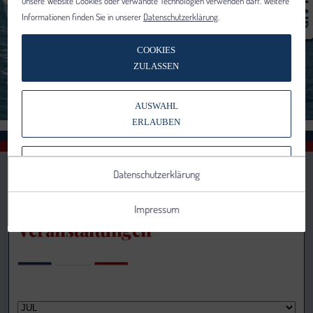
unsere Website Cookies oder verwandte Technologien verwenden darf. Weitere
Informationen finden Sie in unserer
Datenschutzerklärung
.
COOKIES
ZULASSEN
AUSWAHL
ERLAUBEN
NUR NOTWENDIGE COOKIES
Datenschutzerklärung
VERWENDEN
Impressum
Veranstaltungen
Notwendig
Statistik
Details anzeigen