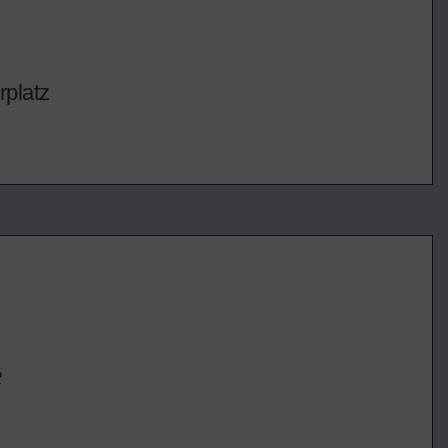
platz
e