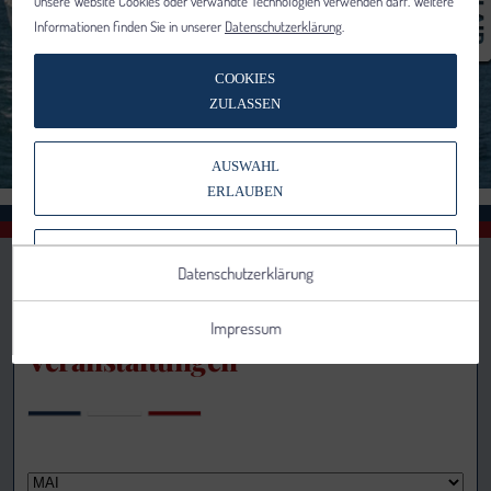
unsere Website Cookies oder verwandte Technologien verwenden darf. Weitere
Informationen finden Sie in unserer
Datenschutzerklärung
.
COOKIES
ZULASSEN
AUSWAHL
ERLAUBEN
NUR NOTWENDIGE COOKIES
Datenschutzerklärung
VERWENDEN
Impressum
Veranstaltungen
Notwendig
Statistik
Details anzeigen