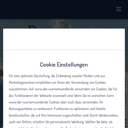
Cookie Einstellungen
Für eine optimale Darstellung, die Einbindung sozialer Medien und aus
Marketingzwecken empfehlen wir Ihnen der Verwendung von Cookies
zuzustimmen. Auf www.der-warnemuender.de verwenden wir Cookies, die für
das Funktionieren der Webseite essenziell sind. Wenn Sie es wünschen, kann
www.der-warnemuender.de Cookies aber auch dazu verwenden, Ihr
Nutzungserlebnis zu verbessern, Funktionen zu optimieren und Inhalte
bereitzustellen, die auf Ihre Interessen zugeschnitten sind. Durch Werbecookies,
auch von Dritten, erhalten Sie personalisierte Werbung. Wählen Sie bitte, ob