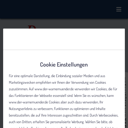
Cookie Einstellungen
Für eine optimale Darstellung, die Einbindung sozialer Medien und aus
Marketingzwecken empfehlen wir Ihnen der Verwendung von Cookies
zuzustimmen. Auf www.der-warnemuender.de verwenden wir Cookies, die für
das Funktionieren der Webseite essenziell sind. Wenn Sie es wünschen, kann
www.der-warnemuender.de Cookies aber auch dazu verwenden, Ihr
Nutzungserlebnis zu verbessern, Funktionen zu optimieren und Inhalte
bereitzustellen, die auf Ihre Interessen zugeschnitten sind. Durch Werbecookies,
auch von Dritten, erhalten Sie personalisierte Werbung. Wählen Sie bitte, ob