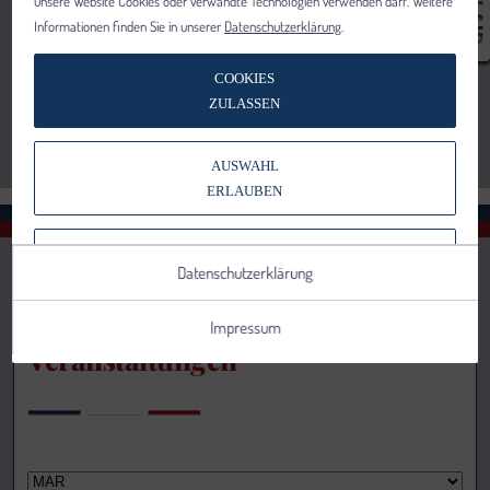
unsere Website Cookies oder verwandte Technologien verwenden darf. Weitere
Informationen finden Sie in unserer
Datenschutzerklärung
.
COOKIES
ZULASSEN
AUSWAHL
ERLAUBEN
NUR NOTWENDIGE COOKIES
Datenschutzerklärung
VERWENDEN
Impressum
Veranstaltungen
Notwendig
Statistik
Details anzeigen